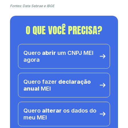
Fontes: Data Sebrae e IBGE
O QUE VOCÊ PRECISA?
Quero
abrir
um CNPJ MEI
agora
Quero fazer
declaração
anual
MEI
Quero
alterar
os dados do
meu MEI