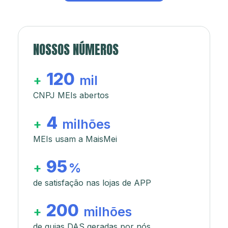
NOSSOS NÚMEROS
120
+
mil
CNPJ MEIs abertos
4
+
milhões
MEIs usam a MaisMei
95
+
%
de satisfação nas lojas de APP
200
+
milhões
de guias DAS geradas por nós