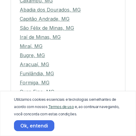
Caxambu, MG
Abadia dos Dourados, MG
Capitão Andrade, MG
São Félix de Minas, MG
Iraí de Minas, MG
Miraí, MG
Bugre, MG
Araçuaí, MG
Funilândia, MG
Formiga, MG
Ouro Fino, MG
Utilizamos cookies essenciais e tecnologias semelhantes de
Pedro Teixeira, MG
acordo com nossos
Termos de uso
e, ao continuar navegando,
São José da Safira, MG
você concorda com estas condições.
Campo Florido, MG
Ok, entendi
Santa Cruz do Escalvado, MG