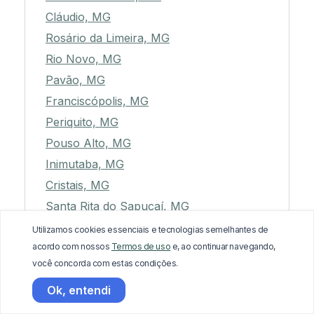
Cláudio, MG
Rosário da Limeira, MG
Rio Novo, MG
Pavão, MG
Franciscópolis, MG
Periquito, MG
Pouso Alto, MG
Inimutaba, MG
Cristais, MG
Santa Rita do Sapucaí, MG
Braúnas, MG
Utilizamos cookies essenciais e tecnologias semelhantes de
acordo com nossos
Termos de uso
e, ao continuar navegando,
Minduri, MG
você concorda com estas condições.
Nova Era, MG
Ok, entendi
Tupaciguara, MG
Consolação, MG