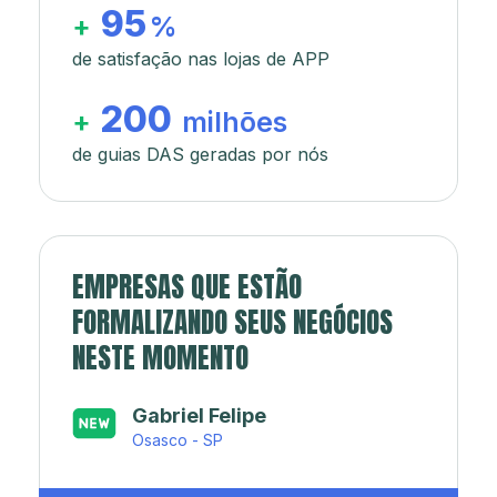
95
+
%
de satisfação nas lojas de APP
200
+
milhões
de guias DAS geradas por nós
EMPRESAS QUE ESTÃO
FORMALIZANDO SEUS NEGÓCIOS
NESTE MOMENTO
Japa’s açaí e sorveteria
Rio de Janeiro - RJ