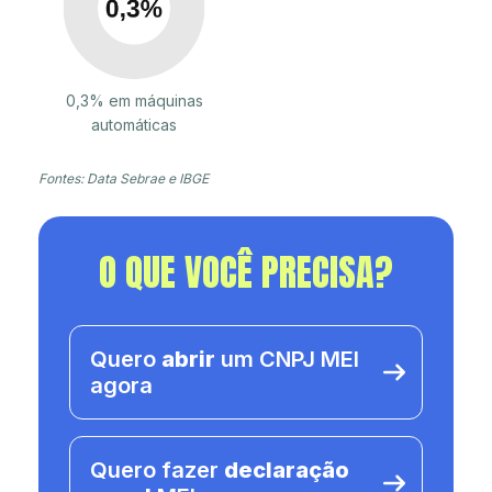
0,3% em máquinas
automáticas
Fontes: Data Sebrae e IBGE
O QUE VOCÊ PRECISA?
Quero
abrir
um CNPJ MEI
agora
Quero fazer
declaração