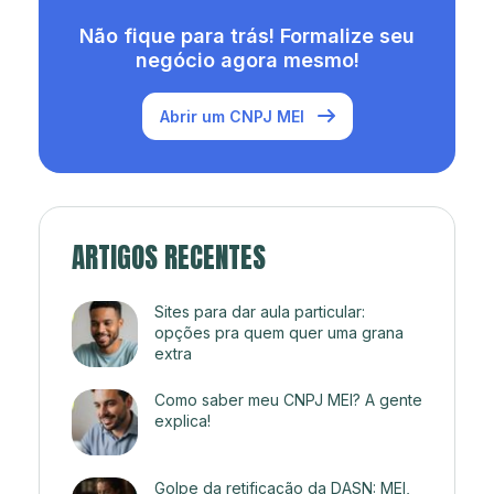
Não fique para trás! Formalize seu
negócio agora mesmo!
Abrir um CNPJ MEI
ARTIGOS RECENTES
Sites para dar aula particular:
opções pra quem quer uma grana
extra
Como saber meu CNPJ MEI? A gente
explica!
Golpe da retificação da DASN: MEI,