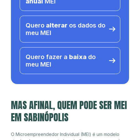
anual
MEI
Quero
alterar
os dados do
meu MEI
Quero fazer a
baixa
do
meu MEI
MAS AFINAL, QUEM PODE SER MEI
EM SABINÓPOLIS
O Microempreendedor Individual (MEI) é um modelo