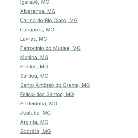
Igarapé, MG
Alvarenga, MG
Carmo do Rio Claro, MG
Canápolis, MG
Lavras, MG
Patrocínio do Muriaé, MG
Medina, MG
Prados, MG
Sardoá, MG
Santo Antônio do Grama, MG
Felício dos Santos, MG
Porteirinha, MG
Juatuba, MG
Argirita, MG
Sobrália, MG