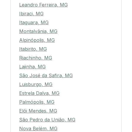
Leandro Ferreira, MG
Ibiraci, MG
Itaguara, MG
Montalvânia, MG
Alpinópolis, MG
Itabirito, MG
Riachinho, MG
Lajinha, MG
São José da Safira, MG
Luisburgo, MG
Estrela Dalva, MG
Palmópolis, MG
Elói Mendes, MG
São Pedro da União, MG
Nova Belém, MG