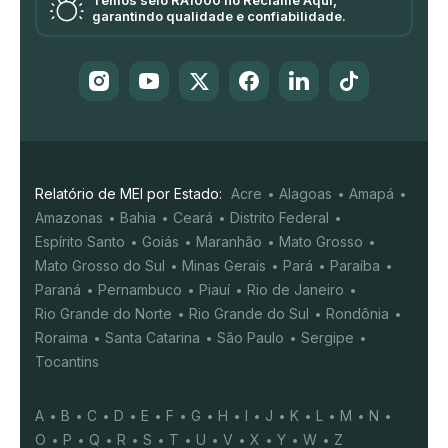
Temos selo RA1000 no Reclame Aqui,
garantindo qualidade e confiabilidade.
Relatório de MEI por Estado:
Acre
Alagoas
Amapá
Amazonas
Bahia
Ceará
Distrito Federal
Espírito Santo
Goiás
Maranhão
Mato Grosso
Mato Grosso do Sul
Minas Gerais
Pará
Paraíba
Paraná
Pernambuco
Piauí
Rio de Janeiro
Rio Grande do Norte
Rio Grande do Sul
Rondônia
Roraima
Santa Catarina
São Paulo
Sergipe
Tocantins
A
B
C
D
E
F
G
H
I
J
K
L
M
N
O
P
Q
R
S
T
U
V
X
Y
W
Z