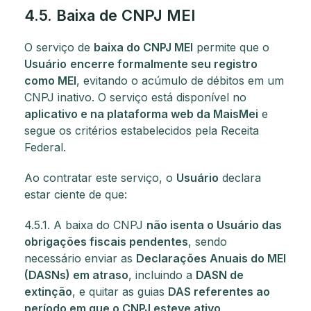
4.5. Baixa de CNPJ MEI
O serviço de
baixa do CNPJ MEI
permite que o
Usuário
encerre formalmente seu registro
como MEI
, evitando o acúmulo de débitos em um
CNPJ inativo. O serviço está disponível no
aplicativo e na plataforma web da MaisMei
e
segue os critérios estabelecidos pela Receita
Federal.
Ao contratar este serviço, o
Usuário
declara
estar ciente de que:
4.5.1. A baixa do CNPJ
não isenta o Usuário das
obrigações fiscais pendentes
, sendo
necessário enviar as
Declarações Anuais do MEI
(DASNs) em atraso
, incluindo a
DASN de
extinção
, e quitar as guias
DAS referentes ao
período em que o CNPJ esteve ativo
.