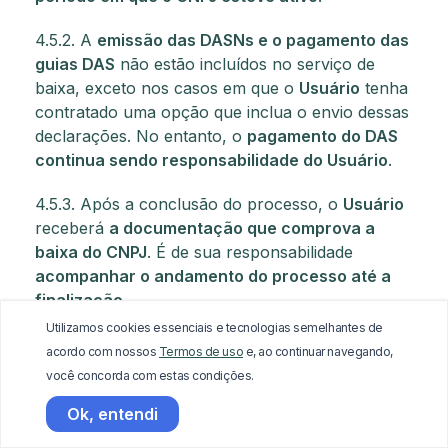
4.5.2. A
emissão das DASNs e o pagamento das
guias DAS
não estão incluídos no serviço de
baixa, exceto nos casos em que o
Usuário
tenha
contratado uma opção que inclua o envio dessas
declarações. No entanto, o
pagamento do DAS
continua sendo responsabilidade do Usuário
.
4.5.3. Após a conclusão do processo, o
Usuário
receberá
a documentação que comprova a
baixa do CNPJ
. É de sua responsabilidade
acompanhar o andamento do processo até a
finalização
.
Utilizamos cookies essenciais e tecnologias semelhantes de
4.6. Suporte Premium via Chat
acordo com nossos
Termos de uso
e, ao continuar navegando,
você concorda com estas condições.
O
Suporte Premium via Chat
é um serviço pago,
Ok, entendi
disponível exclusivamente no
aplicativo da