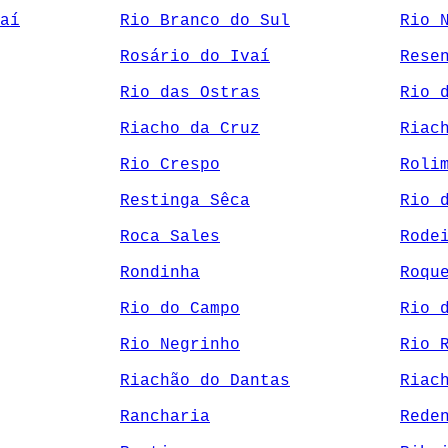
aí
Rio Branco do Sul
Rio 
Rosário do Ivaí
Rese
Rio das Ostras
Rio 
Riacho da Cruz
Riac
Rio Crespo
Roli
Restinga Sêca
Rio 
Roca Sales
Rode
Rondinha
Roqu
Rio do Campo
Rio 
Rio Negrinho
Rio 
Riachão do Dantas
Riac
Rancharia
Rede