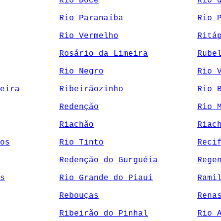
Rio Doce
Rio 
Rio Paranaíba
Rio 
Rio Vermelho
Ritá
Rosário da Limeira
Rube
Rio Negro
Rio 
eira
Ribeirãozinho
Rio 
Redenção
Rio 
Riachão
Riac
os
Rio Tinto
Reci
Redenção do Gurguéia
Rege
s
Rio Grande do Piauí
Rami
Rebouças
Rena
Ribeirão do Pinhal
Rio 