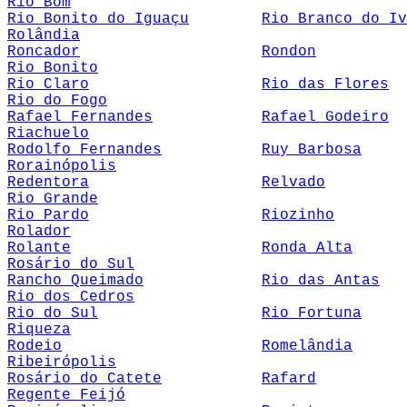
Rio Bom
Rio Bonito do Iguaçu
Rio Branco do Iv
Rolândia
Roncador
Rondon
Rio Bonito
Rio Claro
Rio das Flores
Rio do Fogo
Rafael Fernandes
Rafael Godeiro
Riachuelo
Rodolfo Fernandes
Ruy Barbosa
Rorainópolis
Redentora
Relvado
Rio Grande
Rio Pardo
Riozinho
Rolador
Rolante
Ronda Alta
Rosário do Sul
Rancho Queimado
Rio das Antas
Rio dos Cedros
Rio do Sul
Rio Fortuna
Riqueza
Rodeio
Romelândia
Ribeirópolis
Rosário do Catete
Rafard
Regente Feijó