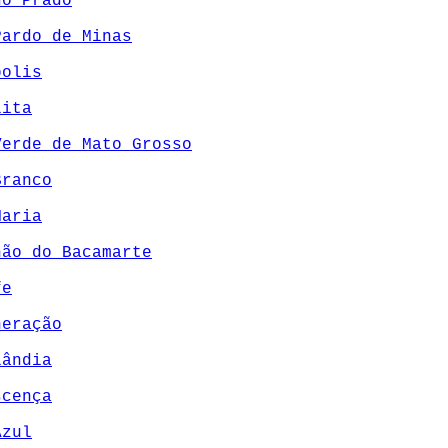
do Prado
Pardo de Minas
polis
lita
Verde de Mato Grosso
Branco
Maria
hão do Bacamarte
fe
neração
lândia
scença
Azul