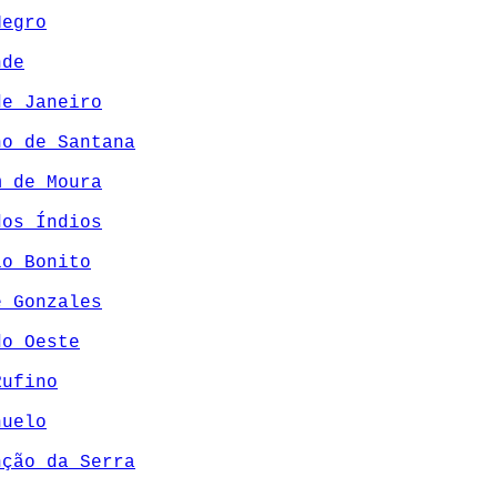
Negro
nde
de Janeiro
ho de Santana
m de Moura
dos Índios
io Bonito
e Gonzales
do Oeste
Rufino
huelo
nção da Serra