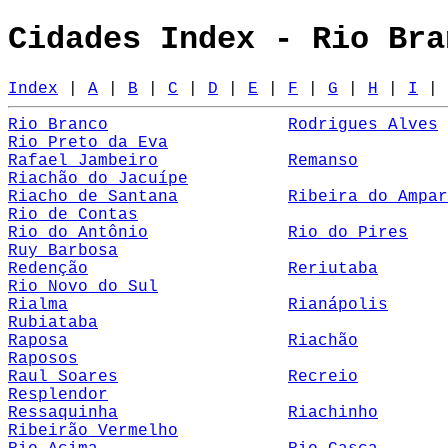
Cidades Index - Rio Bra
Index
|
A
|
B
|
C
|
D
|
E
|
F
|
G
|
H
|
I
|
Rio Branco
Rodrigues Alves
Rio Preto da Eva
Rafael Jambeiro
Remanso
Riachão do Jacuípe
Riacho de Santana
Ribeira do Ampar
Rio de Contas
Rio do Antônio
Rio do Pires
Ruy Barbosa
Redenção
Reriutaba
Rio Novo do Sul
Rialma
Rianápolis
Rubiataba
Raposa
Riachão
Raposos
Raul Soares
Recreio
Resplendor
Ressaquinha
Riachinho
Ribeirão Vermelho