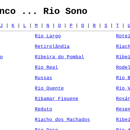
nco ... Rio Sono
J
|
K
|
L
|
M
|
N
|
O
|
P
|
Q
|
R
|
S
|
T
|
Rio Largo
Rote
Retirolândia
Riac
o
Ribeira do Pombal
Ribe
Rio Real
Rode
Russas
Rio 
Rio Quente
Rio 
Ribamar Fiquene
Rosá
Reduto
Rese
Riacho dos Machados
Ribe