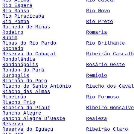
Rio Acima
Rio Casca
Rio Espera
Rio Manso
Rio Novo
Rio Piracicaba
Rio Pomba
Rio Preto
Rochedo de Minas
Rodeiro
Romaria
Rubim
Ribas do Rio Pardo
Rio Brilhante
Rochedo
Reserva do Cabaçal
Ribeirão Cascalh
Rondolândia
Rondonópolis
Rosário Oeste
Rondon do Pará
Rurópolis
Remígio
Riachão do Poço
Riacho de Santo Antônio
Riacho dos Caval
Riacho das Almas
Ribeirão
Rio Formoso
Riacho Frio
Ribeira do Piauí
Ribeiro Gonçalve
Rancho Alegre
Rancho Alegre D'Oeste
Realeza
Reserva
Reserva do Iguaçu
Ribeirão Claro