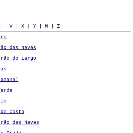
U
|
V
|
X
|
Y
|
W
|
Z
iro
hão das Neves
irão do Largo
las
Bananal
Verde
rio
nde Costa
irão das Neves