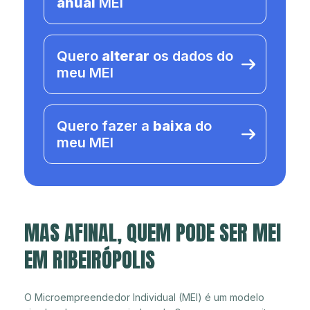
anual
MEI
Quero
alterar
os dados do
meu MEI
Quero fazer a
baixa
do
meu MEI
MAS AFINAL, QUEM PODE SER MEI
EM RIBEIRÓPOLIS
O Microempreendedor Individual (MEI) é um modelo