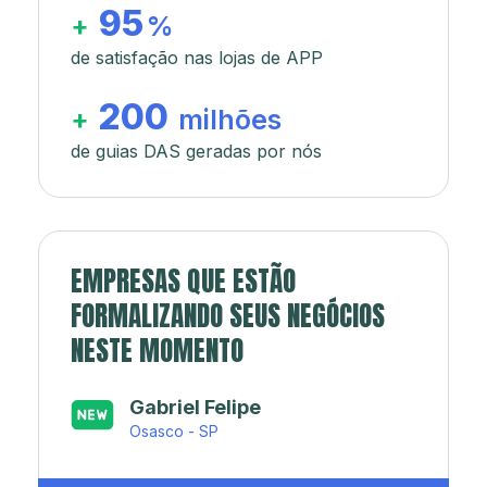
95
+
%
de satisfação nas lojas de APP
200
+
milhões
de guias DAS geradas por nós
EMPRESAS QUE ESTÃO
FORMALIZANDO SEUS NEGÓCIOS
NESTE MOMENTO
Japa’s açaí e sorveteria
Rio de Janeiro - RJ