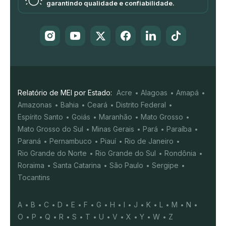
garantindo qualidade e confiabilidade.
Relatório de MEI por Estado:
Acre
Alagoas
Amapá
Amazonas
Bahia
Ceará
Distrito Federal
Espírito Santo
Goiás
Maranhão
Mato Grosso
Mato Grosso do Sul
Minas Gerais
Pará
Paraíba
Paraná
Pernambuco
Piauí
Rio de Janeiro
Rio Grande do Norte
Rio Grande do Sul
Rondônia
Roraima
Santa Catarina
São Paulo
Sergipe
Tocantins
A
B
C
D
E
F
G
H
I
J
K
L
M
N
O
P
Q
R
S
T
U
V
X
Y
W
Z