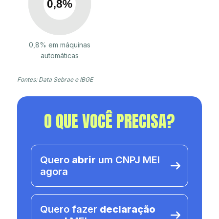
0,8% em máquinas
automáticas
Fontes: Data Sebrae e IBGE
O QUE VOCÊ PRECISA?
Quero
abrir
um CNPJ MEI
agora
Quero fazer
declaração