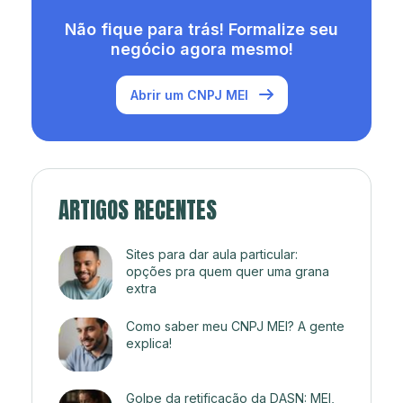
Não fique para trás! Formalize seu
negócio agora mesmo!
Abrir um CNPJ MEI
ARTIGOS RECENTES
Sites para dar aula particular:
opções pra quem quer uma grana
extra
Como saber meu CNPJ MEI? A gente
explica!
Golpe da retificação da DASN: MEI,