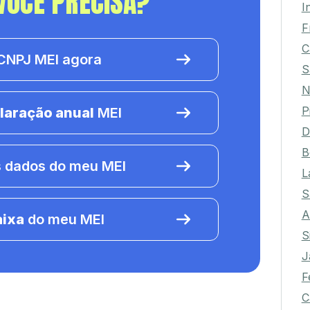
VOCÊ PRECISA?
I
F
C
NPJ MEI agora
S
N
P
laração anual
MEI
D
B
 dados do meu MEI
L
S
A
aixa
do meu MEI
S
J
F
C