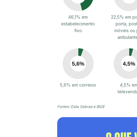
46,1% em
22,5% em po
estabelecimento
porta, pos
fixo
móveis ou 
ambulant
5,6% em correios
4,5% e
televend
Fontes: Data Sebrae e IBGE