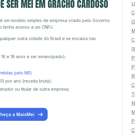
DE SER MEI EM GRACHO CARDOSO
U
C
 é um modelo simples de empresa criado pelo Governo
G
o tenha acesso a um CNPJ.
M
alquer outra cidade do Brasil e se encaixa nas
C
I
e 16 e 18 anos e ser emancipado);
P
P
mitidas pelo MEI
;
R
0 por ano (receita bruta);
C
trador ou titular de outra empresa;
T
N
M
heça a MaisMei
P
C