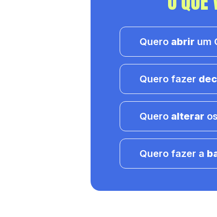
O QUE 
Quero
abrir
um C
Quero fazer
dec
Quero
alterar
os
Quero fazer a
b