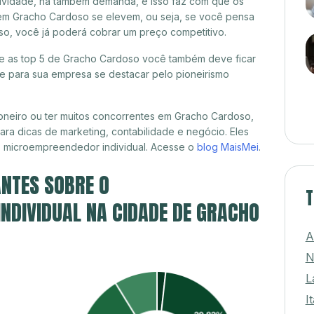
itividade, há também demanda, e isso faz com que os
 em Gracho Cardoso se elevem, ou seja, se você pensa
so, você já poderá cobrar um preço competitivo.
tre as top 5 de Gracho Cardoso você também deve ficar
de para sua empresa se destacar pelo pioneirismo
oneiro ou ter muitos concorrentes em Gracho Cardoso,
ra dicas de marketing, contabilidade e negócio. Eles
, microempreendedor individual. Acesse o
blog MaisMei
.
NTES SOBRE O
T
NDIVIDUAL NA CIDADE DE GRACHO
A
N
L
I