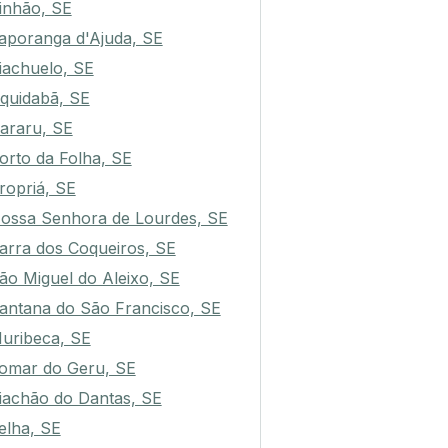
inhão, SE
taporanga d'Ajuda, SE
iachuelo, SE
quidabã, SE
araru, SE
orto da Folha, SE
ropriá, SE
ossa Senhora de Lourdes, SE
arra dos Coqueiros, SE
ão Miguel do Aleixo, SE
antana do São Francisco, SE
uribeca, SE
omar do Geru, SE
iachão do Dantas, SE
elha, SE