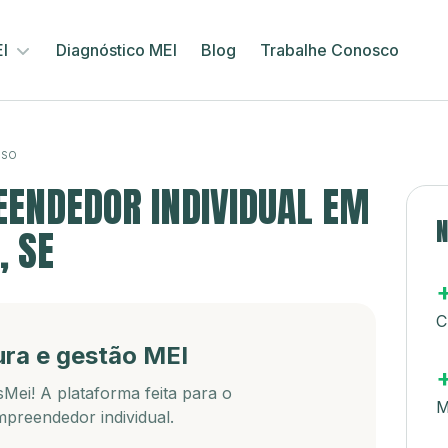
EI
Diagnóstico MEI
Blog
Trabalhe Conosco
OSO
ENDEDOR INDIVIDUAL EM
N
, SE
C
ura e gestão MEI
Mei! A plataforma feita para o
M
preendedor individual.