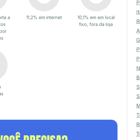
P
I
rta a
11,2% em internet
10,1% em em local
R
tos
fixo, fora da loja
A
por
es
G
P
P
N
B
S
m
as
S
M
T
R
T