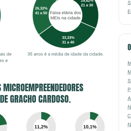
S
E
O
ais de
36 anos é a média de idade da cidade.
es e
M
M
S
S MICROEMPREENDEDORES
P
E DE GRACHO CARDOSO.
A
N
C
N