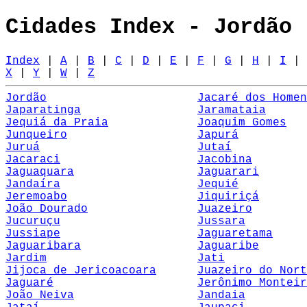
Cidades Index - Jordão 
Index
|
A
|
B
|
C
|
D
|
E
|
F
|
G
|
H
|
I
|
X
|
Y
|
W
|
Z
Jordão
Jacaré dos Homen
Japaratinga
Jaramataia
Jequiá da Praia
Joaquim Gomes
Junqueiro
Japurá
Juruá
Jutaí
Jacaraci
Jacobina
Jaguaquara
Jaguarari
Jandaíra
Jequié
Jeremoabo
Jiquiriçá
João Dourado
Juazeiro
Jucuruçu
Jussara
Jussiape
Jaguaretama
Jaguaribara
Jaguaribe
Jardim
Jati
Jijoca de Jericoacoara
Juazeiro do Nort
Jaguaré
Jerônimo Monteir
João Neiva
Jandaia