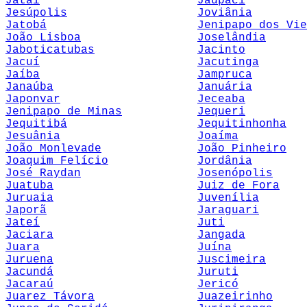
Jataí
Jaupaci
Jesúpolis
Joviânia
Jatobá
Jenipapo dos Vie
João Lisboa
Joselândia
Jaboticatubas
Jacinto
Jacuí
Jacutinga
Jaíba
Jampruca
Janaúba
Januária
Japonvar
Jeceaba
Jenipapo de Minas
Jequeri
Jequitibá
Jequitinhonha
Jesuânia
Joaíma
João Monlevade
João Pinheiro
Joaquim Felício
Jordânia
José Raydan
Josenópolis
Juatuba
Juiz de Fora
Juruaia
Juvenília
Japorã
Jaraguari
Jateí
Juti
Jaciara
Jangada
Juara
Juína
Juruena
Juscimeira
Jacundá
Juruti
Jacaraú
Jericó
Juarez Távora
Juazeirinho