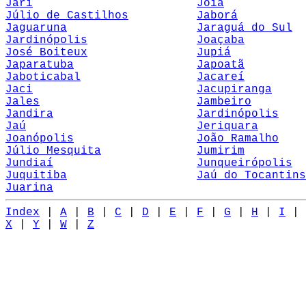
Jari
Jóia
Júlio de Castilhos
Jaborá
Jaguaruna
Jaraguá do Sul
Jardinópolis
Joaçaba
José Boiteux
Jupiá
Japaratuba
Japoatã
Jaboticabal
Jacareí
Jaci
Jacupiranga
Jales
Jambeiro
Jandira
Jardinópolis
Jaú
Jeriquara
Joanópolis
João Ramalho
Júlio Mesquita
Jumirim
Jundiaí
Junqueirópolis
Juquitiba
Jaú do Tocantins
Juarina
Index
|
A
|
B
|
C
|
D
|
E
|
F
|
G
|
H
|
I
|
X
|
Y
|
W
|
Z