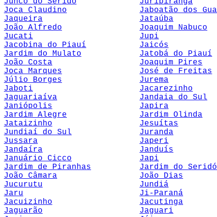
Junco do Seridó
Juripiranga
Joca Claudino
Jaboatão dos Gua
Jaqueira
Jataúba
João Alfredo
Joaquim Nabuco
Jucati
Jupi
Jacobina do Piauí
Jaicós
Jardim do Mulato
Jatobá do Piauí
João Costa
Joaquim Pires
Joca Marques
José de Freitas
Júlio Borges
Jurema
Jaboti
Jacarezinho
Jaguariaíva
Jandaia do Sul
Janiópolis
Japira
Jardim Alegre
Jardim Olinda
Jataizinho
Jesuítas
Jundiaí do Sul
Juranda
Jussara
Japeri
Jandaíra
Janduís
Januário Cicco
Japi
Jardim de Piranhas
Jardim do Seridó
João Câmara
João Dias
Jucurutu
Jundiá
Jaru
Ji-Paraná
Jacuizinho
Jacutinga
Jaguarão
Jaguari