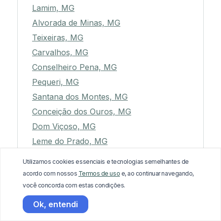
Lamim, MG
Alvorada de Minas, MG
Teixeiras, MG
Carvalhos, MG
Conselheiro Pena, MG
Pequeri, MG
Santana dos Montes, MG
Conceição dos Ouros, MG
Dom Viçoso, MG
Leme do Prado, MG
Liberdade, MG
Utilizamos cookies essenciais e tecnologias semelhantes de
Minduri, MG
acordo com nossos
Termos de uso
e, ao continuar navegando,
Goiabeira, MG
você concorda com estas condições.
Coração de Jesus, MG
Ok, entendi
Alfenas, MG