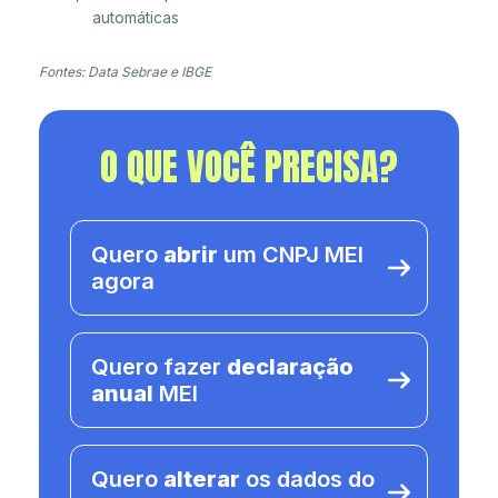
automáticas
Fontes: Data Sebrae e IBGE
O QUE VOCÊ PRECISA?
Quero
abrir
um CNPJ MEI
agora
Quero fazer
declaração
anual
MEI
Quero
alterar
os dados do