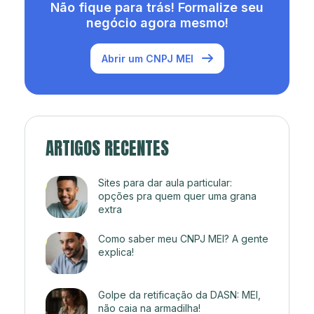
Não fique para trás! Formalize seu
negócio agora mesmo!
Abrir um CNPJ MEI
ARTIGOS RECENTES
Sites para dar aula particular:
opções pra quem quer uma grana
extra
Como saber meu CNPJ MEI? A gente
explica!
Golpe da retificação da DASN: MEI,
não caia na armadilha!