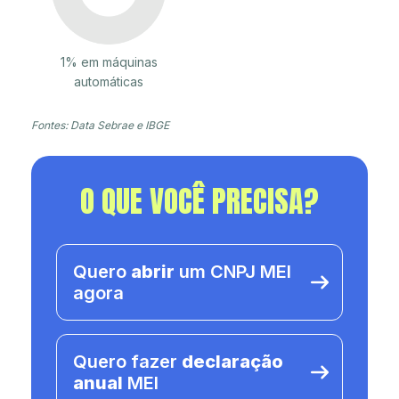
1% em máquinas
automáticas
Fontes: Data Sebrae e IBGE
O QUE VOCÊ PRECISA?
Quero
abrir
um CNPJ MEI
agora
Quero fazer
declaração
anual
MEI