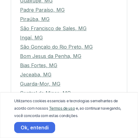
Guaxupé, MG
Padre Paraíso, MG
Piraúba, MG
São Francisco de Sales, MG
Ingaí, MG
São Gonçalo do Rio Preto, MG
Bom Jesus da Penha, MG
Bias Fortes, MG
Jeceaba, MG
Guarda-Mor, MG
Central de Minas, MG
Utilizamos cookies essenciais e tecnologias semelhantes de
Bom Jesus do Galho, MG
acordo com nossos
Termos de uso
e, ao continuar navegando,
Romaria, MG
você concorda com estas condições.
Gouveia, MG
Ok, entendi
Moeda, MG