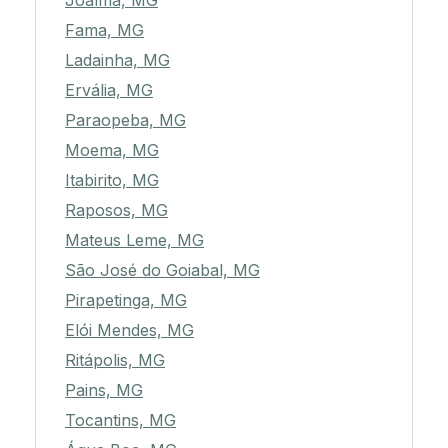
Joaíma, MG
Fama, MG
Ladainha, MG
Ervália, MG
Paraopeba, MG
Moema, MG
Itabirito, MG
Raposos, MG
Mateus Leme, MG
São José do Goiabal, MG
Pirapetinga, MG
Elói Mendes, MG
Ritápolis, MG
Pains, MG
Tocantins, MG