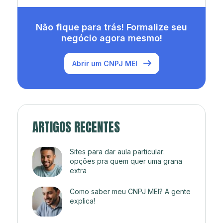
Não fique para trás! Formalize seu
negócio agora mesmo!
Abrir um CNPJ MEI
ARTIGOS RECENTES
Sites para dar aula particular:
opções pra quem quer uma grana
extra
Como saber meu CNPJ MEI? A gente
explica!