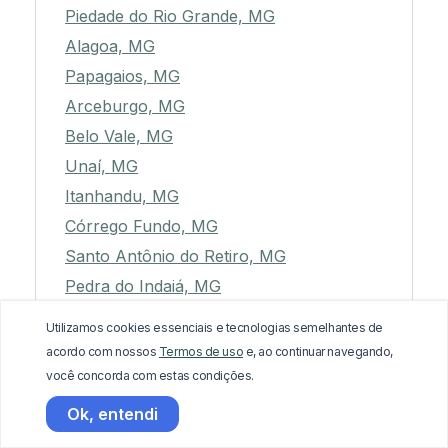
Piedade do Rio Grande, MG
Alagoa, MG
Papagaios, MG
Arceburgo, MG
Belo Vale, MG
Unaí, MG
Itanhandu, MG
Córrego Fundo, MG
Santo Antônio do Retiro, MG
Pedra do Indaiá, MG
Piedade de Caratinga, MG
Utilizamos cookies essenciais e tecnologias semelhantes de
São Tomé das Letras, MG
acordo com nossos
Termos de uso
e, ao continuar navegando,
Orizânia, MG
você concorda com estas condições.
Curral de Dentro, MG
Ok, entendi
Inimutaba, MG