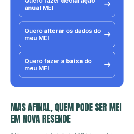
Quero fazer
declaração
anual
MEI
Quero
alterar
os dados do
meu MEI
Quero fazer a
baixa
do
meu MEI
MAS AFINAL, QUEM PODE SER MEI
EM NOVA RESENDE