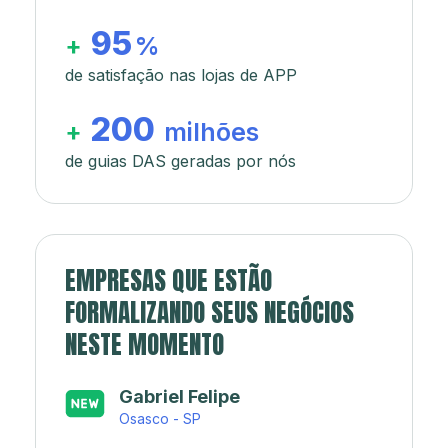
95
+
%
de satisfação nas lojas de APP
200
+
milhões
de guias DAS geradas por nós
EMPRESAS QUE ESTÃO
FORMALIZANDO SEUS NEGÓCIOS
NESTE MOMENTO
Japa’s açaí e sorveteria
Rio de Janeiro - RJ