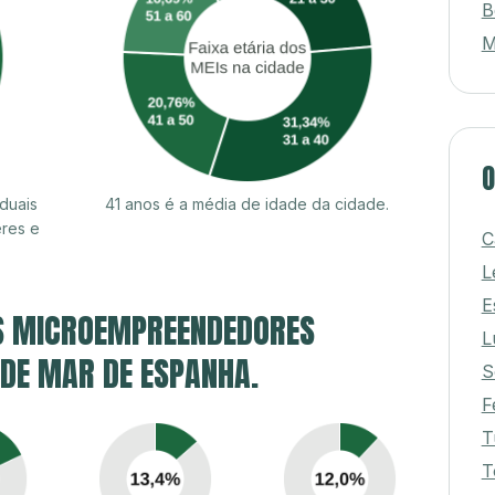
B
M
O
duais
41 anos é a média de idade da cidade.
res e
C
L
E
S MICROEMPREENDEDORES
L
 DE MAR DE ESPANHA.
S
F
T
T