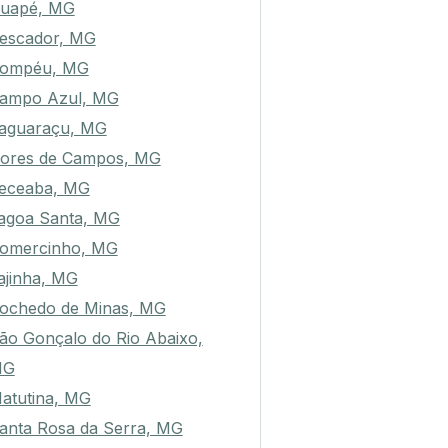
uapé, MG
escador, MG
ompéu, MG
ampo Azul, MG
aguaraçu, MG
ores de Campos, MG
eceaba, MG
agoa Santa, MG
omercinho, MG
ajinha, MG
ochedo de Minas, MG
ão Gonçalo do Rio Abaixo,
MG
atutina, MG
anta Rosa da Serra, MG