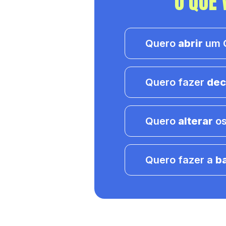
O QUE 
Quero
abrir
um C
Quero fazer
dec
Quero
alterar
os
Quero fazer a
b