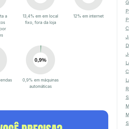
G
P
ta a
13,4% em em local
12% em internet
P
tos
fixo, fora da loja
C
por
es
J
D
J
L
C
L
vendas
0,9% em máquinas
automáticas
R
S
M
S