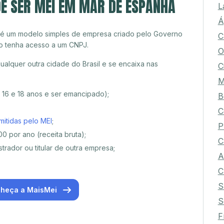
E SER MEI EM MAR DE ESPANHA
L
Á
 é um modelo simples de empresa criado pelo Governo
C
o tenha acesso a um CNPJ.
O
lquer outra cidade do Brasil e se encaixa nas
C
M
e 16 e 18 anos e ser emancipado);
B
C
mitidas pelo MEI
;
P
0 por ano (receita bruta);
C
trador ou titular de outra empresa;
A
C
S
heça a MaisMei
S
F