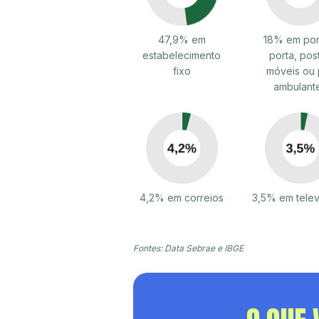
47,9% em
18% em por
estabelecimento
porta, pos
fixo
móveis ou 
ambulant
4,2% em correios
3,5% em tele
Fontes: Data Sebrae e IBGE