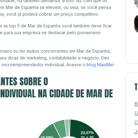
itividade, há também demanda, e isso faz com que os
 em Mar de Espanha se elevem, ou seja, se você pensa
ha, você já poderá cobrar um preço competitivo.
tre as top 5 de Mar de Espanha você também deve ficar
de para sua empresa se destacar pelo pioneirismo
oneiro ou ter muitos concorrentes em Mar de Espanha,
ra dicas de marketing, contabilidade e negócio. Eles
, microempreendedor individual. Acesse o
blog MaisMei
.
NTES SOBRE O
T
NDIVIDUAL NA CIDADE DE MAR DE
B
U
C
J