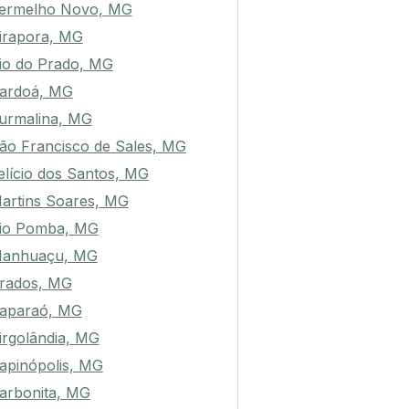
ermelho Novo, MG
irapora, MG
io do Prado, MG
ardoá, MG
urmalina, MG
ão Francisco de Sales, MG
elício dos Santos, MG
artins Soares, MG
io Pomba, MG
anhuaçu, MG
rados, MG
aparaó, MG
irgolândia, MG
apinópolis, MG
arbonita, MG