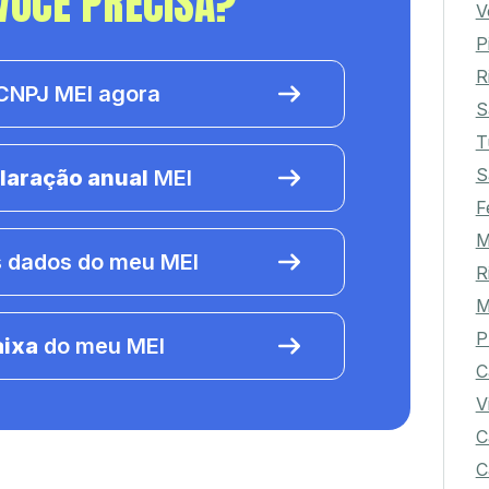
VOCÊ PRECISA?
V
P
R
NPJ MEI agora
S
T
S
laração anual
MEI
F
M
 dados do meu MEI
R
M
P
aixa
do meu MEI
C
V
C
C