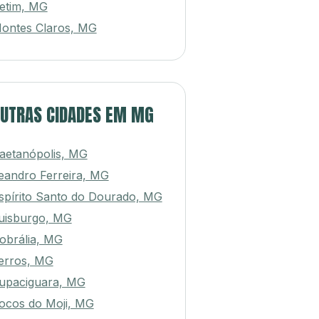
etim, MG
ontes Claros, MG
UTRAS CIDADES EM MG
aetanópolis, MG
eandro Ferreira, MG
spírito Santo do Dourado, MG
uisburgo, MG
obrália, MG
erros, MG
upaciguara, MG
ocos do Moji, MG