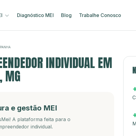
EI
Diagnóstico MEI
Blog
Trabalhe Conosco
SPANHA
ENDEDOR INDIVIDUAL EM
N
, MG
C
ura e gestão MEI
Mei! A plataforma feita para o
M
preendedor individual.