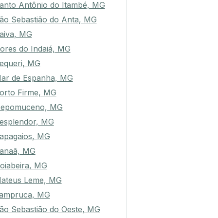
anto Antônio do Itambé, MG
ão Sebastião do Anta, MG
aiva, MG
ores do Indaiá, MG
equeri, MG
ar de Espanha, MG
orto Firme, MG
epomuceno, MG
esplendor, MG
apagaios, MG
anaã, MG
oiabeira, MG
ateus Leme, MG
ampruca, MG
ão Sebastião do Oeste, MG