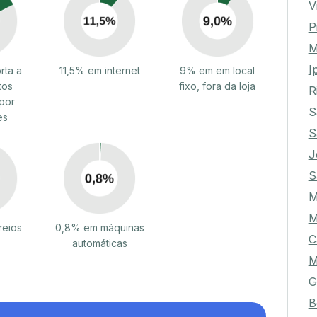
V
P
M
I
rta a
11,5% em internet
9% em em local
tos
fixo, fora da loja
R
por
S
es
S
J
S
M
reios
0,8% em máquinas
C
automáticas
M
G
B