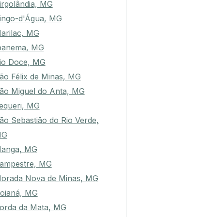
irgolândia, MG
ingo-d'Água, MG
arilac, MG
panema, MG
io Doce, MG
ão Félix de Minas, MG
ão Miguel do Anta, MG
equeri, MG
ão Sebastião do Rio Verde,
MG
anga, MG
ampestre, MG
orada Nova de Minas, MG
oianá, MG
orda da Mata, MG