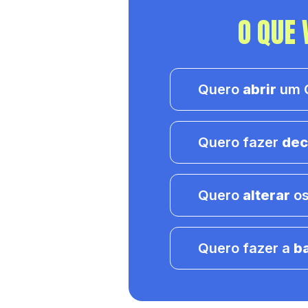
O QUE 
Quero
abrir
um C
Quero fazer
dec
Quero
alterar
os
Quero fazer a
b