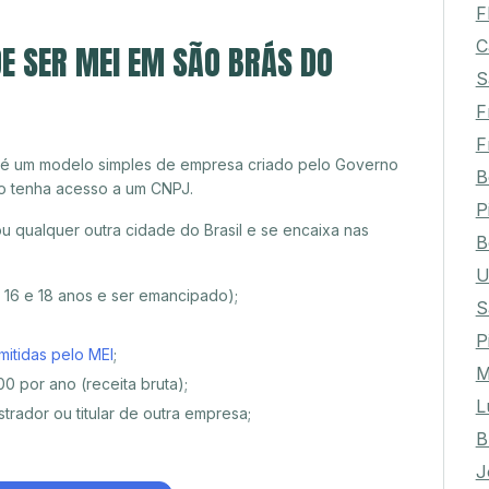
F
C
E SER MEI EM SÃO BRÁS DO
S
F
F
 é um modelo simples de empresa criado pelo Governo
B
o tenha acesso a um CNPJ.
P
 qualquer outra cidade do Brasil e se encaixa nas
B
U
e 16 e 18 anos e ser emancipado);
S
P
mitidas pelo MEI
;
M
0 por ano (receita bruta);
L
trador ou titular de outra empresa;
B
J