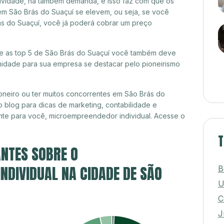
itividade, há também demanda, e isso faz com que os
em São Brás do Suaçuí se elevem, ou seja, se você
ás do Suaçuí, você já poderá cobrar um preço
tre as top 5 de São Brás do Suaçuí você também deve
unidade para sua empresa se destacar pelo pioneirismo
neiro ou ter muitos concorrentes em São Brás do
 blog para dicas de marketing, contabilidade e
nte para você, microempreendedor individual. Acesse o
T
NTES SOBRE O
DIVIDUAL NA CIDADE DE SÃO
B
U
C
J