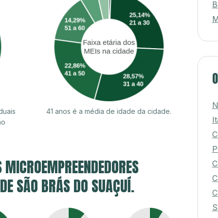
B
M
O
N
duais
41 anos é a média de idade da cidade.
I
ão
C
P
S MICROEMPREENDEDORES
C
C
 DE SÃO BRÁS DO SUAÇUÍ.
C
S