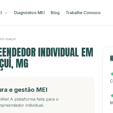
EI
Diagnóstico MEI
Blog
Trabalhe Conosco
 DO SUAÇUÍ
ENDEDOR INDIVIDUAL EM
N
ÇUÍ, MG
C
ura e gestão MEI
Mei! A plataforma feita para o
M
preendedor individual.