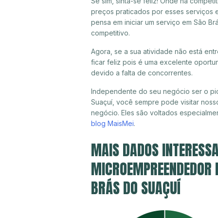
Se sim, sinta-se feliz! Onde há compet
preços praticados por esses serviços 
pensa em iniciar um serviço em São Br
competitivo.
Agora, se a sua atividade não está en
ficar feliz pois é uma excelente oport
devido a falta de concorrentes.
Independente do seu negócio ser o pio
Suaçuí, você sempre pode visitar nosso
negócio. Eles são voltados especialme
blog MaisMei
.
MAIS DADOS INTERESSA
MICROEMPREENDEDOR IN
BRÁS DO SUAÇUÍ