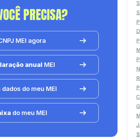
S
VOCÊ PRECISA?
S
P
D
NPJ MEI agora
P
M
P
laração anual
MEI
N
R
P
 dados do meu MEI
C
G
aixa
do meu MEI
M
J
S