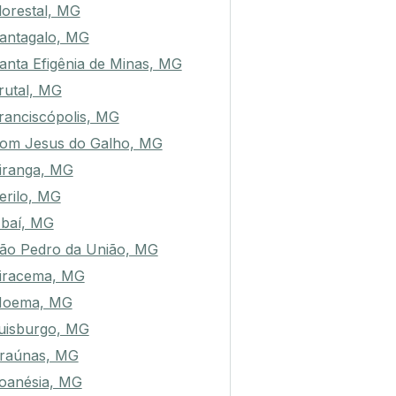
lorestal, MG
antagalo, MG
anta Efigênia de Minas, MG
rutal, MG
ranciscópolis, MG
om Jesus do Galho, MG
iranga, MG
erilo, MG
baí, MG
ão Pedro da União, MG
iracema, MG
oema, MG
uisburgo, MG
raúnas, MG
oanésia, MG