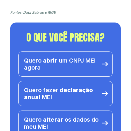
Fontes: Data Sebrae e IBGE
O QUE VOCÊ PRECISA?
Quero
abrir
um CNPJ MEI
agora
Quero fazer
declaração
anual
MEI
Quero
alterar
os dados do
meu MEI