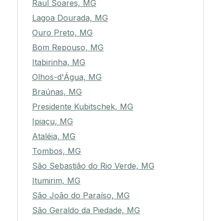
Raul Soares, MG
Lagoa Dourada, MG
Ouro Preto, MG
Bom Repouso, MG
Itabirinha, MG
Olhos-d'Água, MG
Braúnas, MG
Presidente Kubitschek, MG
Ipiaçu, MG
Ataléia, MG
Tombos, MG
São Sebastião do Rio Verde, MG
Itumirim, MG
São João do Paraíso, MG
São Geraldo da Piedade, MG