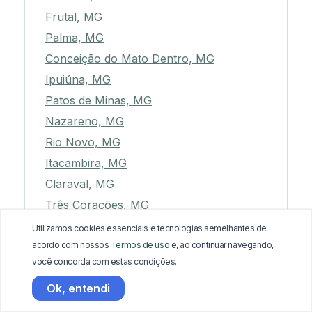
Frutal, MG
Palma, MG
Conceição do Mato Dentro, MG
Ipuiúna, MG
Patos de Minas, MG
Nazareno, MG
Rio Novo, MG
Itacambira, MG
Claraval, MG
Três Corações, MG
Cordislândia, MG
Utilizamos cookies essenciais e tecnologias semelhantes de
acordo com nossos
Termos de uso
e, ao continuar navegando,
Bom Despacho, MG
você concorda com estas condições.
Guimarânia, MG
Ok, entendi
Santo Antônio do Jacinto, MG
Bonfinópolis de Minas, MG