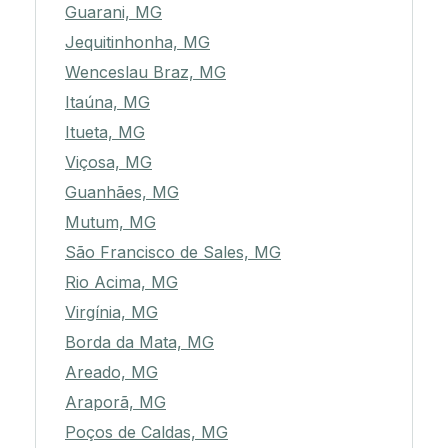
Guarani, MG
Jequitinhonha, MG
Wenceslau Braz, MG
Itaúna, MG
Itueta, MG
Viçosa, MG
Guanhães, MG
Mutum, MG
São Francisco de Sales, MG
Rio Acima, MG
Virgínia, MG
Borda da Mata, MG
Areado, MG
Araporã, MG
Poços de Caldas, MG