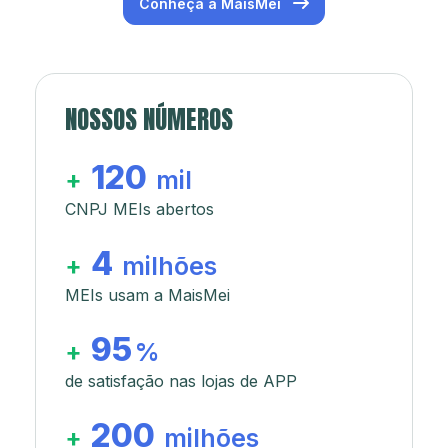
Conheça a MaisMei
NOSSOS NÚMEROS
120
+
mil
CNPJ MEIs abertos
4
+
milhões
MEIs usam a MaisMei
95
+
%
de satisfação nas lojas de APP
200
+
milhões