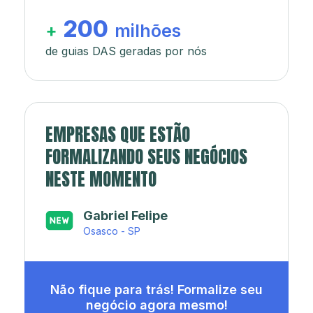
200
+
milhões
de guias DAS geradas por nós
EMPRESAS QUE ESTÃO
FORMALIZANDO SEUS NEGÓCIOS
NESTE MOMENTO
Japa’s açaí e sorveteria
Rio de Janeiro - RJ
Não fique para trás! Formalize seu
negócio agora mesmo!