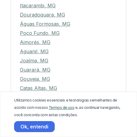
Itacarambi, MG
Douradoquara, MG
Águas Formosas, MG
Poço Fundo, MG
Aimorés, MG
Aguanil, MG
Joaíma, MG
Guarará, MG
Gouveia, MG
Catas Altas, MG
Estiva, MG
Utilizamos cookies essenciais e tecnologias semelhantes de
Serro, MG
acordo com nossos
Termos de uso
e, ao continuar navegando,
você concorda com estas condições.
Cataguases, MG
Durandé, MG
Ok, entendi
Alvorada de Minas, MG