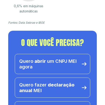
0,6% em máquinas
automáticas
Fontes: Data Sebrae e IBGE
O QUE VOCÊ PRECISA?
Quero
abrir
um CNPJ MEI
agora
Quero fazer
declaração
anual
MEI