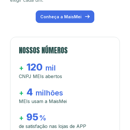
exigir cada um.
Conheça a MaisMei
NOSSOS NÚMEROS
120
+
mil
CNPJ MEIs abertos
4
+
milhões
MEIs usam a MaisMei
95
+
%
de satisfação nas lojas de APP