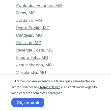
Ponto dos Volantes, MG
Bicas, MG
Jordânia, MG
Pedra Bonita, MG
Candeias, MG
Pocrane, MG
Resende Costa, MG
Espera Feliz, MG
Jequitinhonha, MG
Virgolândia, MG
Pedras de Maria da Cruz, MG
Utilizamos cookies essenciais e tecnologias semelhantes de
São Domingos do Prata, MG
acordo com nossos
Termos de uso
e, ao continuar navegando,
você concorda com estas condições.
Tiros, MG
São Gonçalo do Rio Abaixo, MG
Ok, entendi
Ibitiúra de Minas, MG