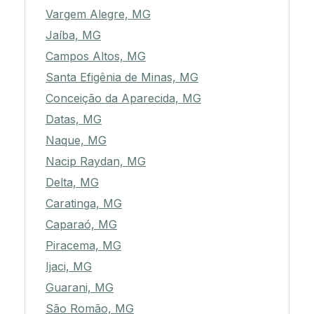
Vargem Alegre, MG
Jaíba, MG
Campos Altos, MG
Santa Efigênia de Minas, MG
Conceição da Aparecida, MG
Datas, MG
Naque, MG
Nacip Raydan, MG
Delta, MG
Caratinga, MG
Caparaó, MG
Piracema, MG
Ijaci, MG
Guarani, MG
São Romão, MG