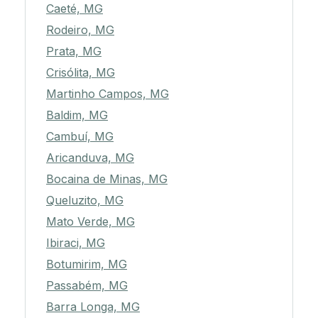
Caeté, MG
Rodeiro, MG
Prata, MG
Crisólita, MG
Martinho Campos, MG
Baldim, MG
Cambuí, MG
Aricanduva, MG
Bocaina de Minas, MG
Queluzito, MG
Mato Verde, MG
Ibiraci, MG
Botumirim, MG
Passabém, MG
Barra Longa, MG