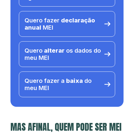
Quero fazer
declaração
anual
MEI
Quero
alterar
os dados do
meu MEI
Quero fazer a
baixa
do
meu MEI
MAS AFINAL, QUEM PODE SER MEI