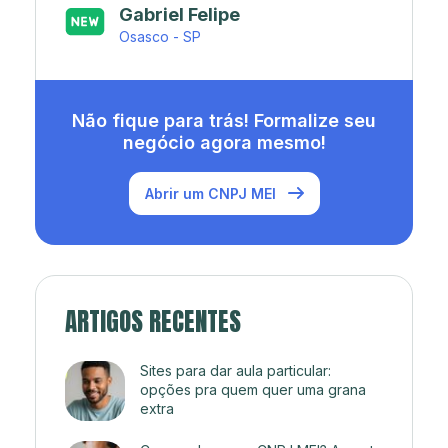
Japa’s açaí e sorveteria
Rio de Janeiro - RJ
Não fique para trás! Formalize seu
negócio agora mesmo!
Abrir um CNPJ MEI
ARTIGOS RECENTES
Sites para dar aula particular:
opções pra quem quer uma grana
extra