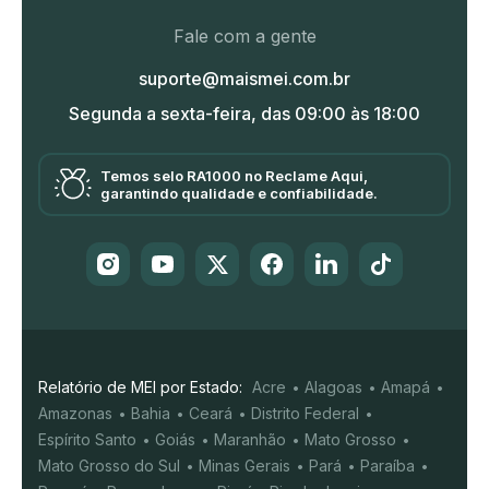
Fale com a gente
suporte@maismei.com.br
Segunda a sexta-feira, das 09:00 às 18:00
Temos selo RA1000 no Reclame Aqui,
garantindo qualidade e confiabilidade.
Relatório de MEI por Estado:
Acre
Alagoas
Amapá
Amazonas
Bahia
Ceará
Distrito Federal
Espírito Santo
Goiás
Maranhão
Mato Grosso
Mato Grosso do Sul
Minas Gerais
Pará
Paraíba