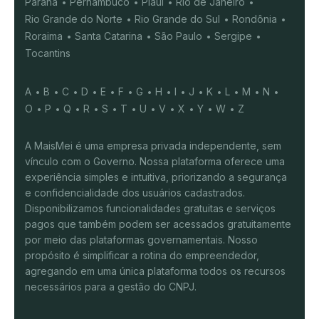
Paraná
Pernambuco
Piauí
Rio de Janeiro
Rio Grande do Norte
Rio Grande do Sul
Rondônia
Roraima
Santa Catarina
São Paulo
Sergipe
Tocantins
A
B
C
D
E
F
G
H
I
J
K
L
M
N
O
P
Q
R
S
T
U
V
X
Y
W
Z
A MaisMei é uma empresa privada independente, sem
vínculo com o Governo. Nossa plataforma oferece uma
experiência simples e intuitiva, priorizando a segurança
e confidencialidade dos usuários cadastrados.
Disponibilizamos funcionalidades gratuitas e serviços
pagos que também podem ser acessados gratuitamente
por meio das plataformas governamentais. Nosso
propósito é simplificar a rotina do empreendedor,
agregando em uma única plataforma todos os recursos
necessários para a gestão do CNPJ.