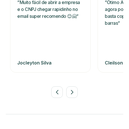
”Muito fácil de abrir a empresa
”Ótimo App
e o CNPJ chegar rapidinho no
agora poss
email super recomendo 😊🤗”
basta copia
barras”
Jocleyton Silva
Cleilson 