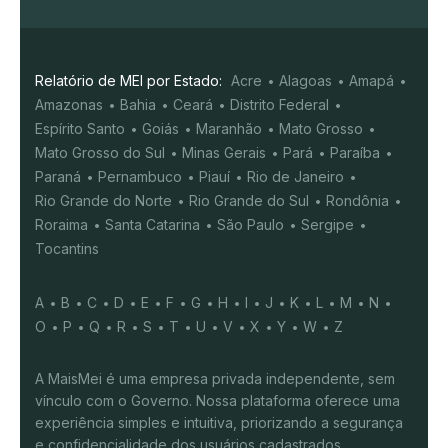
Relatório de MEI por Estado:
Acre
Alagoas
Amapá
Amazonas
Bahia
Ceará
Distrito Federal
Espírito Santo
Goiás
Maranhão
Mato Grosso
Mato Grosso do Sul
Minas Gerais
Pará
Paraíba
Paraná
Pernambuco
Piauí
Rio de Janeiro
Rio Grande do Norte
Rio Grande do Sul
Rondônia
Roraima
Santa Catarina
São Paulo
Sergipe
Tocantins
A
B
C
D
E
F
G
H
I
J
K
L
M
N
O
P
Q
R
S
T
U
V
X
Y
W
Z
A MaisMei é uma empresa privada independente, sem
vínculo com o Governo. Nossa plataforma oferece uma
experiência simples e intuitiva, priorizando a segurança
e confidencialidade dos usuários cadastrados.