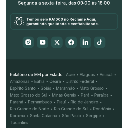
Segunda a sexta-feira, das 09:00 às 18:00
Temos selo RA1000 no Reclame Aqui,
garantindo qualidade e confiabilidade.
Relatório de MEI por Estado:
Acre
Alagoas
Amapá
Amazonas
Bahia
Ceará
Distrito Federal
Espírito Santo
Goiás
Maranhão
Mato Grosso
Mato Grosso do Sul
Minas Gerais
Pará
Paraíba
Paraná
Pernambuco
Piauí
Rio de Janeiro
Rio Grande do Norte
Rio Grande do Sul
Rondônia
Roraima
Santa Catarina
São Paulo
Sergipe
Tocantins