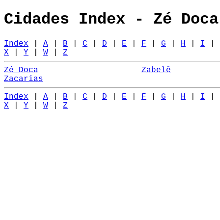
Cidades Index - Zé Doca
Index
|
A
|
B
|
C
|
D
|
E
|
F
|
G
|
H
|
I
|
X
|
Y
|
W
|
Z
Zé Doca
Zabelê
Zacarias
Index
|
A
|
B
|
C
|
D
|
E
|
F
|
G
|
H
|
I
|
X
|
Y
|
W
|
Z