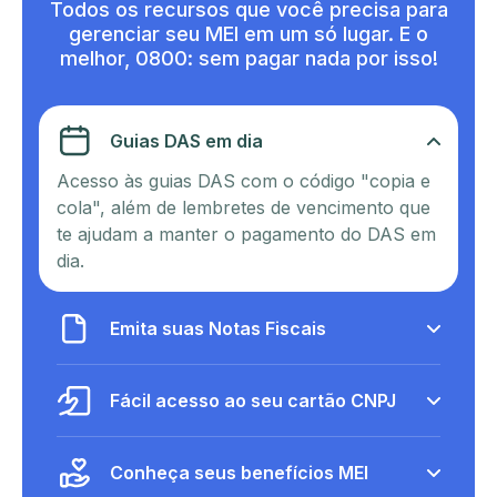
Todos os recursos que você precisa para
gerenciar seu MEI em um só lugar. E o
melhor, 0800: sem pagar nada por isso!
Guias DAS em dia
Acesso às guias DAS com o código "copia e
cola", além de lembretes de vencimento que
te ajudam a manter o pagamento do DAS em
dia.
Emita suas Notas Fiscais
Fácil acesso ao seu cartão CNPJ
Conheça seus benefícios MEI