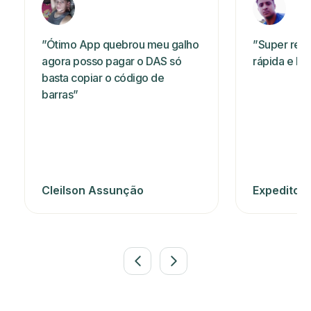
”Ótimo App quebrou meu galho
”Super rec
agora posso pagar o DAS só
rápida e bo
basta copiar o código de
barras”
Cleilson Assunção
Expedito F