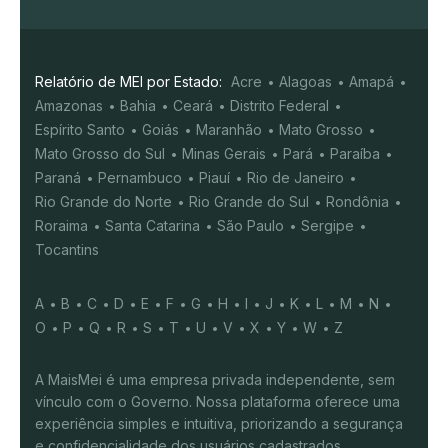
Relatório de MEI por Estado:
Acre
Alagoas
Amapá
Amazonas
Bahia
Ceará
Distrito Federal
Espírito Santo
Goiás
Maranhão
Mato Grosso
Mato Grosso do Sul
Minas Gerais
Pará
Paraíba
Paraná
Pernambuco
Piauí
Rio de Janeiro
Rio Grande do Norte
Rio Grande do Sul
Rondônia
Roraima
Santa Catarina
São Paulo
Sergipe
Tocantins
A
B
C
D
E
F
G
H
I
J
K
L
M
N
O
P
Q
R
S
T
U
V
X
Y
W
Z
A MaisMei é uma empresa privada independente, sem
vínculo com o Governo. Nossa plataforma oferece uma
experiência simples e intuitiva, priorizando a segurança
e confidencialidade dos usuários cadastrados.