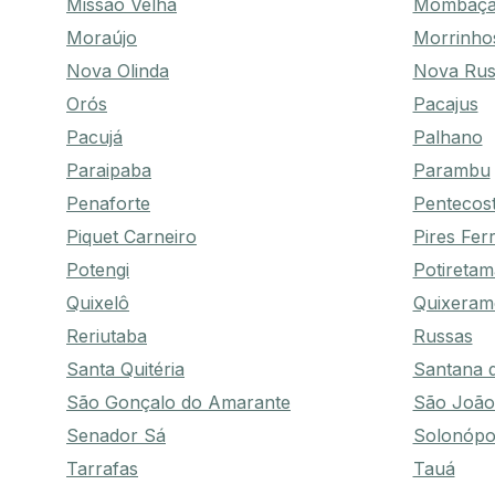
Missão Velha
Mombaç
Moraújo
Morrinho
Nova Olinda
Nova Rus
Orós
Pacajus
Pacujá
Palhano
Paraipaba
Parambu
Penaforte
Pentecos
Piquet Carneiro
Pires Ferr
Potengi
Potiretam
Quixelô
Quixeram
Reriutaba
Russas
Santa Quitéria
Santana 
São Gonçalo do Amarante
São João
Senador Sá
Solonópo
Tarrafas
Tauá