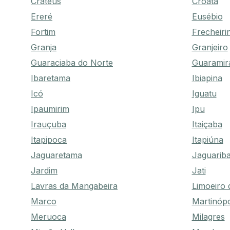
Crateús
Croatá
Ereré
Eusébio
Fortim
Frecheiri
Granja
Granjeiro
Guaraciaba do Norte
Guaramir
Ibaretama
Ibiapina
Icó
Iguatu
Ipaumirim
Ipu
Irauçuba
Itaiçaba
Itapipoca
Itapiúna
Jaguaretama
Jaguarib
Jardim
Jati
Lavras da Mangabeira
Limoeiro 
Marco
Martinóp
Meruoca
Milagres