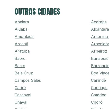
OUTRAS CIDADES
Abaiara
Acarape
Aiuaba
Alcântara
Amontada
Antonina
Aracati
Aracoiab
Aratuba
Arneiroz
Baixio
Banabuiú
Barro
Barroqui
Bela Cruz
Boa Viag
Campos Sales
Canindé
Cariré
Caririaçu
Cascavel
Catarina
Chaval
Choró