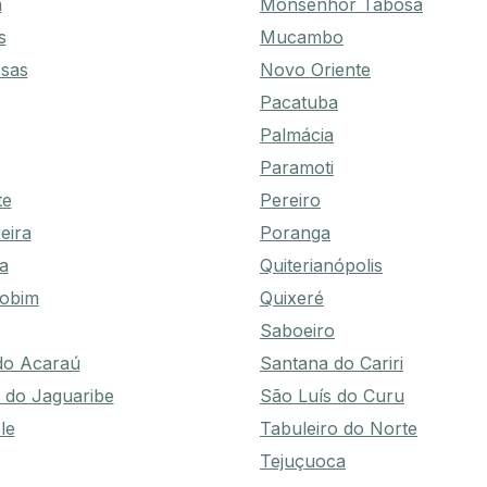
a
Monsenhor Tabosa
s
Mucambo
sas
Novo Oriente
Pacatuba
Palmácia
Paramoti
te
Pereiro
eira
Poranga
a
Quiterianópolis
obim
Quixeré
Saboeiro
do Acaraú
Santana do Cariri
 do Jaguaribe
São Luís do Curu
le
Tabuleiro do Norte
Tejuçuoca