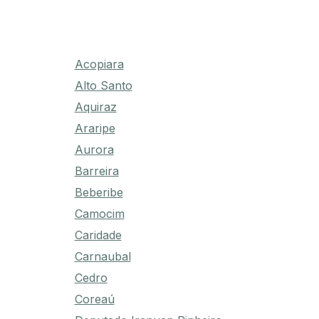
Acopiara
Alto Santo
Aquiraz
Araripe
Aurora
Barreira
Beberibe
Camocim
Caridade
Carnaubal
Cedro
Coreaú