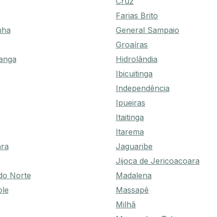
Cruz
Farias Brito
nha
General Sampaio
Groaíras
anga
Hidrolândia
Ibicuitinga
Independência
Ipueiras
Itaitinga
Itarema
ara
Jaguaribe
Jijoca de Jericoacoara
do Norte
Madalena
ole
Massapê
Milhã