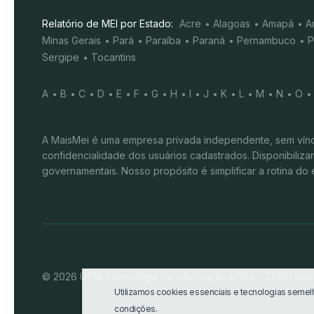
Relatório de MEI por Estado:
Acre
Alagoas
Amapá
A
Minas Gerais
Pará
Paraíba
Paraná
Pernambuco
P
Sergipe
Tocantins
A
B
C
D
E
F
G
H
I
J
K
L
M
N
O
A MaisMei é uma empresa privada independente, sem víncu
confidencialidade dos usuários cadastrados. Disponibili
governamentais. Nosso propósito é simplificar a rotina 
© 2026 UTM Tecnologia da informação LTDA - 37.851.341/0
Utilizamos cookies essenciais e tecnologias sem
condições.