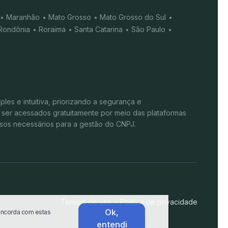
Maranhão
Mato Grosso
Mato Grosso do Sul
Rondônia
Roraima
Santa Catarina
São Paulo
s e intuitiva, priorizando a segurança e
 ser acessados gratuitamente por meio das plataformas
rsos necessários para a gestão do CNPJ.
Termos de uso
Política de privacidade
Ok,
oncorda com estas
entendi