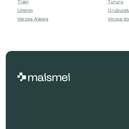
Trairi
Tururu
Umirim
Urubure
Várzea Alegre
Viçosa do