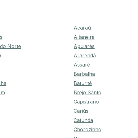
Acaraú
s
Altaneira
 do Norte
Apuiarés
a
Ararendá
Assaré
Barbalha
nha
Baturité
em
Brejo Santo
Capistrano
Cariús
Catunda
Chorozinho