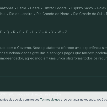
mazonas
Bahia
Ceará
Distrito Federal
Espírito Santo
Goiás
iauí
Rio de Janeiro
Rio Grande do Norte
Rio Grande do Sul
P
Q
R
S
T
U
V
X
Y
W
Z
lo com o Governo. Nossa plataforma oferece uma experiência simple
zamos funcionalidades gratuitas e serviços pagos que também podem
do empreendedor, agregando em uma única plataforma todos os recu
001-80. Todos os direitos reservados.
elhantes de acordo com nossos
Termos de uso
e, ao continuar navegando, você c