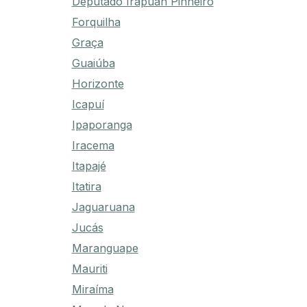
Deputado Irapuan Pinheiro
Forquilha
Graça
Guaiúba
Horizonte
Icapuí
Ipaporanga
Iracema
Itapajé
Itatira
Jaguaruana
Jucás
Maranguape
Mauriti
Miraíma