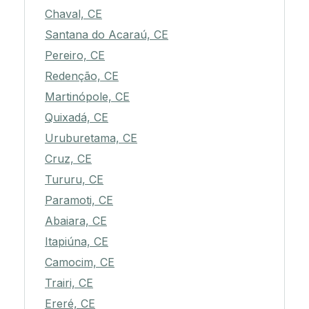
Chaval, CE
Santana do Acaraú, CE
Pereiro, CE
Redenção, CE
Martinópole, CE
Quixadá, CE
Uruburetama, CE
Cruz, CE
Tururu, CE
Paramoti, CE
Abaiara, CE
Itapiúna, CE
Camocim, CE
Trairi, CE
Ereré, CE