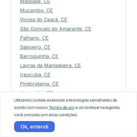
Massapê, CE
Mucambo, CE
Viçosa do Ceará, CE
São Gonçalo do Amarante, CE
Palhano, CE
Saboeiro, CE
Barroquinha, CE
Lavras da Mangabeira, CE
Irauçuba, CE
Pindoretama, CE
Jaguaribe, CE
Utilizamos cookies essenciais e tecnologias semelhantes de
Icapuí, CE
acordo com nossos
Termos de uso
e, ao continuar navegando,
Itaitinga, CE
você concorda com estas condições.
Ocara, CE
Ok, entendi
Itaiçaba, CE