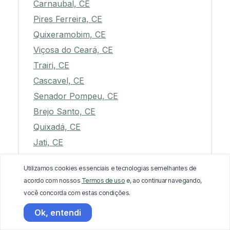
Carnaubal, CE
Pires Ferreira, CE
Quixeramobim, CE
Viçosa do Ceará, CE
Trairi, CE
Cascavel, CE
Senador Pompeu, CE
Brejo Santo, CE
Quixadá, CE
Jati, CE
Meruoca, CE
Utilizamos cookies essenciais e tecnologias semelhantes de
Acopiara, CE
acordo com nossos
Termos de uso
e, ao continuar navegando,
Guaramiranga, CE
você concorda com estas condições.
Catarina, CE
Ok, entendi
Aracati, CE