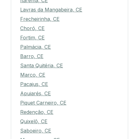
Itarema, CE
Lavras da Mangabeira, CE
Frecheirinha, CE
Choró, CE
Fortim, CE
Palmácia, CE
Barro, CE
Santa Quitéria, CE
Marco, CE
Pacajus, CE
Apuiarés, CE
Piquet Carneiro, CE
Redenção, CE
Quixelô, CE
Saboeiro, CE