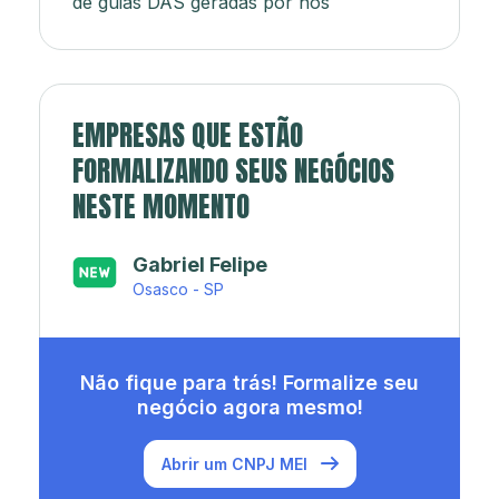
de guias DAS geradas por nós
EMPRESAS QUE ESTÃO
FORMALIZANDO SEUS NEGÓCIOS
NESTE MOMENTO
Japa’s açaí e sorveteria
Rio de Janeiro - RJ
Não fique para trás! Formalize seu
negócio agora mesmo!
Abrir um CNPJ MEI