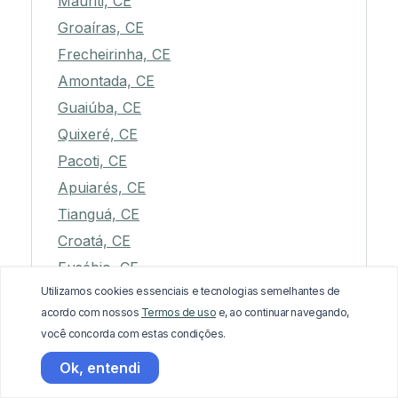
Mauriti, CE
Groaíras, CE
Frecheirinha, CE
Amontada, CE
Guaiúba, CE
Quixeré, CE
Pacoti, CE
Apuiarés, CE
Tianguá, CE
Croatá, CE
Eusébio, CE
Utilizamos cookies essenciais e tecnologias semelhantes de
Várzea Alegre, CE
acordo com nossos
Termos de uso
e, ao continuar navegando,
Antonina do Norte, CE
você concorda com estas condições.
Barroquinha, CE
Ok, entendi
Abaiara, CE