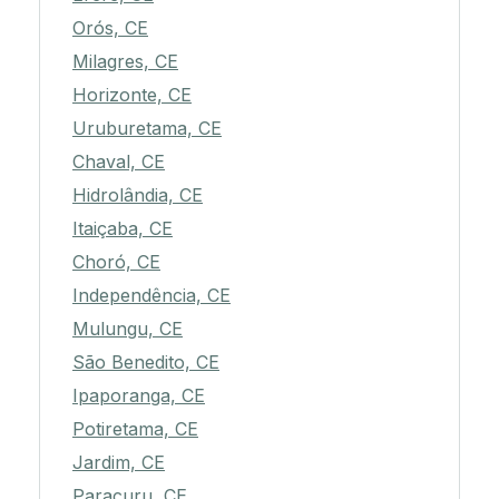
Orós, CE
Milagres, CE
Horizonte, CE
Uruburetama, CE
Chaval, CE
Hidrolândia, CE
Itaiçaba, CE
Choró, CE
Independência, CE
Mulungu, CE
São Benedito, CE
Ipaporanga, CE
Potiretama, CE
Jardim, CE
Paracuru, CE