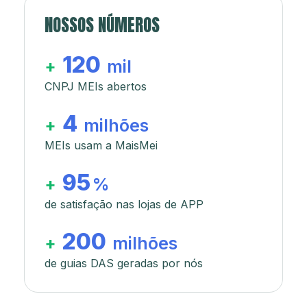
NOSSOS NÚMEROS
120
+
mil
CNPJ MEIs abertos
4
+
milhões
MEIs usam a MaisMei
95
+
%
de satisfação nas lojas de APP
200
+
milhões
de guias DAS geradas por nós