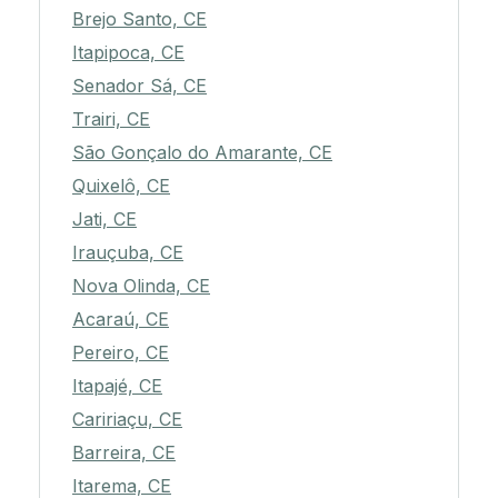
Brejo Santo, CE
Itapipoca, CE
Senador Sá, CE
Trairi, CE
São Gonçalo do Amarante, CE
Quixelô, CE
Jati, CE
Irauçuba, CE
Nova Olinda, CE
Acaraú, CE
Pereiro, CE
Itapajé, CE
Caririaçu, CE
Barreira, CE
Itarema, CE