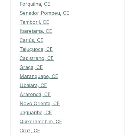
Forquilha, CE
Senador Pompeu, CE
Tamboril, CE
Ibaretama, CE
Cariús, CE
Tejuçuoca, CE
Capistrano, CE
Graça, CE
Maranguape, CE
Ubajara, CE
Ararendá, CE
Novo Oriente, CE
Jaguaribe, CE
Quixeramobim, CE
Cruz, CE