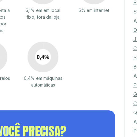
A
P
rta a
5,1% em em local
5% em internet
tos
fixo, fora da loja
S
por
A
es
D
J
C
S
B
reios
0,4% em máquinas
A
automáticas
P
G
C
Q
VOCÊ PRECISA?
A