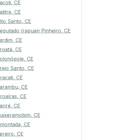
ssaré, CE
acoti, CE
alitre, CE
lto Santo, CE
eputado Irapuan Pinheiro, CE
ardim, CE
roatá, CE
olonópole, CE
rejo Santo, CE
racati, CE
arambu, CE
roaíras, CE
ariré, CE
uixeramobim, CE
montada, CE