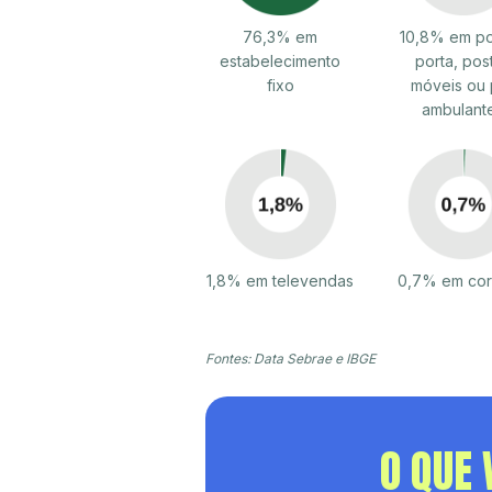
76,3% em
10,8% em po
estabelecimento
porta, pos
fixo
móveis ou 
ambulant
1,8% em televendas
0,7% em cor
Fontes: Data Sebrae e IBGE
O QUE 