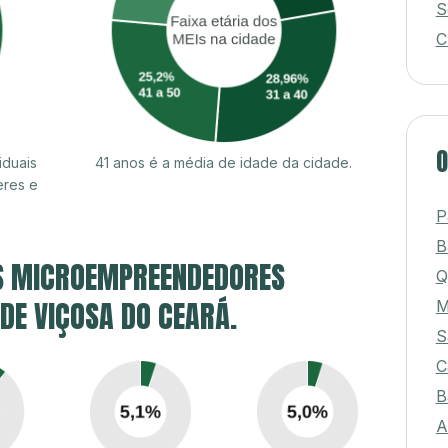
M
S
C
iduais
41 anos é a média de idade da cidade.
O
eres e
P
S MICROEMPREENDEDORES
B
Q
 DE VIÇOSA DO CEARÁ.
M
S
C
B