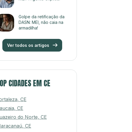
MEI? A gente explica!
Golpe da retificação da
DASN: MEI, não caia na
armadilha!
Ver todos os artigos
OP CIDADES EM CE
ortaleza, CE
aucaia, CE
uazeiro do Norte, CE