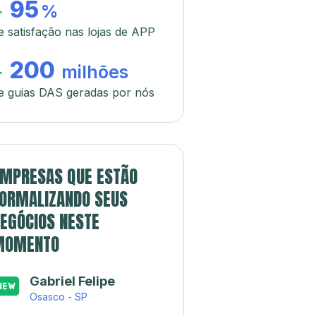
95
+
%
e satisfação nas lojas de APP
200
+
milhões
e guias DAS geradas por nós
MPRESAS QUE ESTÃO
ORMALIZANDO SEUS
EGÓCIOS NESTE
MOMENTO
Japa’s açaí e
sorveteria
Rio de Janeiro - RJ