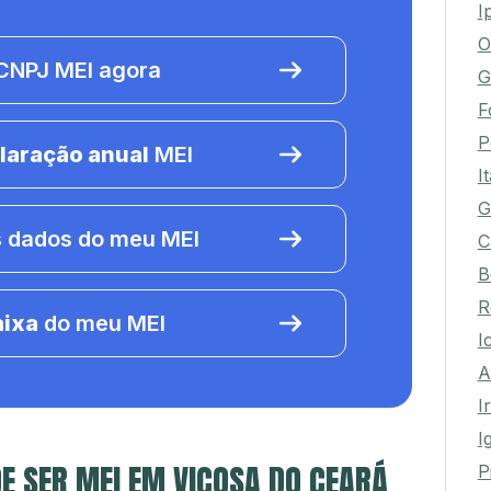
P
I
O
NPJ MEI agora
G
F
laração anual
MEI
P
I
G
 dados do meu MEI
C
B
aixa
do meu MEI
R
I
A
I
I
E SER MEI EM VIÇOSA DO CEARÁ