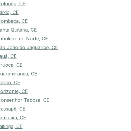
iquet Carneiro, CE
ulungu, CE
aixio, CE
ombaça, CE
anta Quitéria, CE
abuleiro do Norte, CE
ão João do Jaguaribe, CE
auá, CE
ruoca, CE
uaramiranga, CE
arco, CE
orizonte, CE
onsenhor Tabosa, CE
assapê, CE
amocim, CE