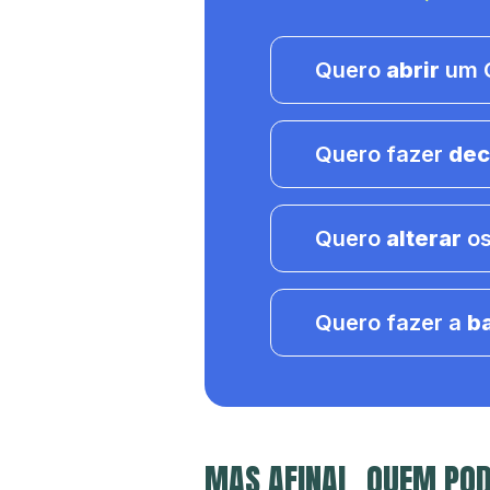
Quero
abrir
um C
Quero fazer
dec
Quero
alterar
os
Quero fazer a
b
MAS AFINAL, QUEM POD