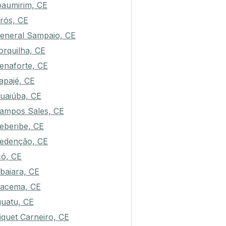
ereiro, CE
paumirim, CE
rós, CE
eneral Sampaio, CE
orquilha, CE
enaforte, CE
tapajé, CE
uaiúba, CE
ampos Sales, CE
eberibe, CE
edenção, CE
có, CE
baiara, CE
racema, CE
guatu, CE