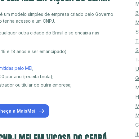
P
M
 é um modelo simples de empresa criado pelo Governo
B
o tenha acesso a um CNPJ.
M
alquer outra cidade do Brasil e se encaixa nas
S
T
e 16 e 18 anos e ser emancipado);
S
T
mitidas pelo MEI
;
U
0 por ano (receita bruta);
G
trador ou titular de outra empresa;
M
H
heça a MaisMei
M
M
C
 CNPJ MEI EM VIÇOSA DO CEARÁ