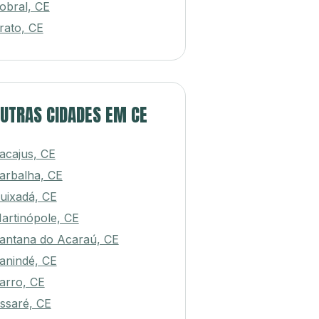
aracanaú, CE
obral, CE
rato, CE
UTRAS CIDADES EM CE
acajus, CE
arbalha, CE
uixadá, CE
artinópole, CE
antana do Acaraú, CE
anindé, CE
arro, CE