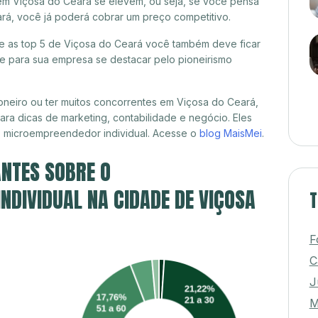
em Viçosa do Ceará se elevem, ou seja, se você pensa
ará, você já poderá cobrar um preço competitivo.
tre as top 5 de Viçosa do Ceará você também deve ficar
de para sua empresa se destacar pelo pioneirismo
neiro ou ter muitos concorrentes em Viçosa do Ceará,
ra dicas de marketing, contabilidade e negócio. Eles
, microempreendedor individual. Acesse o
blog MaisMei
.
NTES SOBRE O
DIVIDUAL NA CIDADE DE VIÇOSA
T
F
C
J