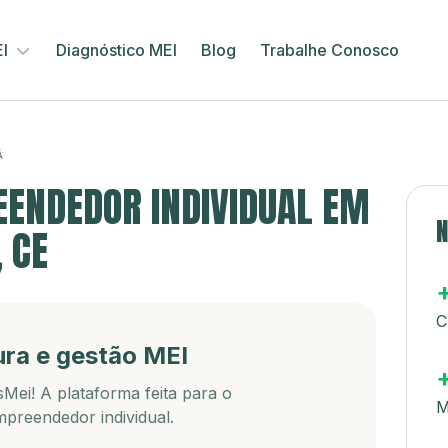
EI
Diagnóstico MEI
Blog
Trabalhe Conosco
Á
ENDEDOR INDIVIDUAL EM
N
 CE
C
ura e gestão MEI
Mei! A plataforma feita para o
M
preendedor individual.