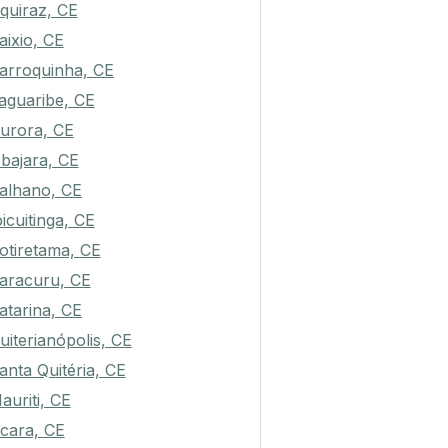
quiraz, CE
aixio, CE
arroquinha, CE
aguaribe, CE
urora, CE
bajara, CE
alhano, CE
bicuitinga, CE
otiretama, CE
aracuru, CE
atarina, CE
uiterianópolis, CE
anta Quitéria, CE
auriti, CE
cara, CE