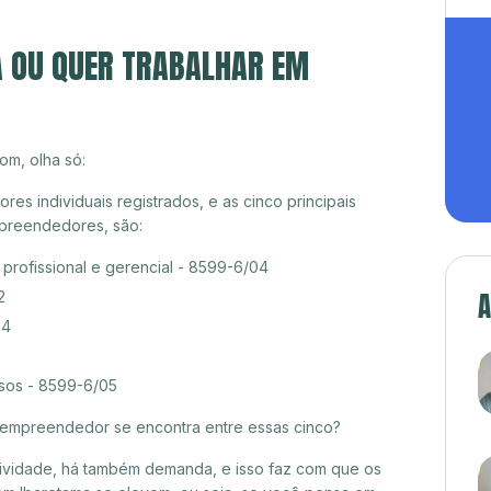
A OU QUER TRABALHAR EM
om, olha só:
s individuais registrados, e as cinco principais
preendedores, são:
rofissional e gerencial - 8599-6/04
A
2
04
rsos - 8599-6/05
croempreendedor se encontra entre essas cinco?
itividade, há também demanda, e isso faz com que os