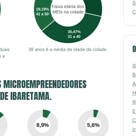
S
C
O
duais
38 anos é a média de idade da cidade.
s e
I
B
S MICROEMPREENDEDORES
A
 DE IBARETAMA.
H
R
E
C
I