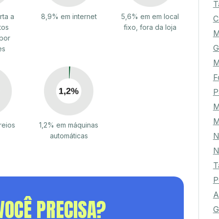
T
rta a
8,9% em internet
5,6% em em local
C
tos
fixo, fora da loja
M
por
G
es
M
F
P
M
M
reios
1,2% em máquinas
N
automáticas
N
T
P
A
VOCÊ PRECISA?
G