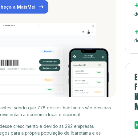
heça a MaisMei
d
d
E
F
N
itantes, sendo que 778 desses habitantes são pessoas
ovimentam a economia local e nacional.
 desse crescimento é devido às 292 empresas
egos para a própria população de Ibaretama e as