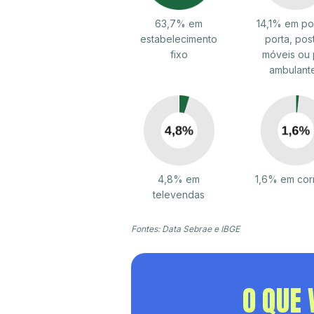
63,7% em
14,1% em po
estabelecimento
porta, pos
fixo
móveis ou 
ambulant
4,8% em
1,6% em cor
televendas
Fontes: Data Sebrae e IBGE
O QUE 