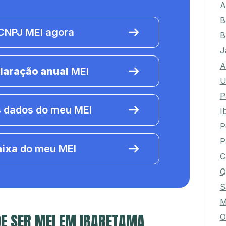
A
B
NPJ MEI agora
B
J
A
laração anual
MEI
U
P
 dados do meu MEI
I
P
P
aixa
do meu MEI
C
Q
S
M
E SER MEI EM IBARETAMA
O