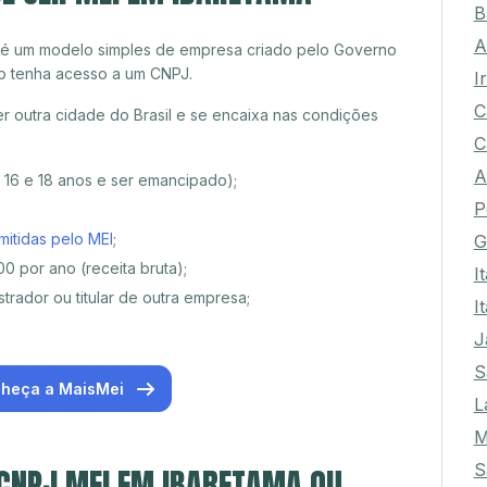
B
A
 é um modelo simples de empresa criado pelo Governo
o tenha acesso a um CNPJ.
I
C
 outra cidade do Brasil e se encaixa nas condições
C
A
e 16 e 18 anos e ser emancipado);
P
mitidas pelo MEI
;
G
0 por ano (receita bruta);
I
trador ou titular de outra empresa;
I
J
S
heça a MaisMei
L
M
S
 CNPJ MEI EM IBARETAMA OU