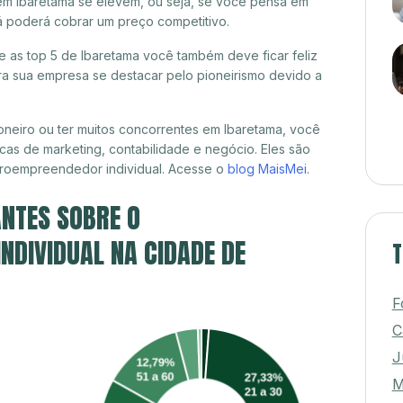
em Ibaretama se elevem, ou seja, se você pensa em
já poderá cobrar um preço competitivo.
re as top 5 de Ibaretama você também deve ficar feliz
a sua empresa se destacar pelo pioneirismo devido a
neiro ou ter muitos concorrentes em Ibaretama, você
cas de marketing, contabilidade e negócio. Eles são
croempreendedor individual. Acesse o
blog MaisMei
.
NTES SOBRE O
DIVIDUAL NA CIDADE DE
T
F
C
J
M