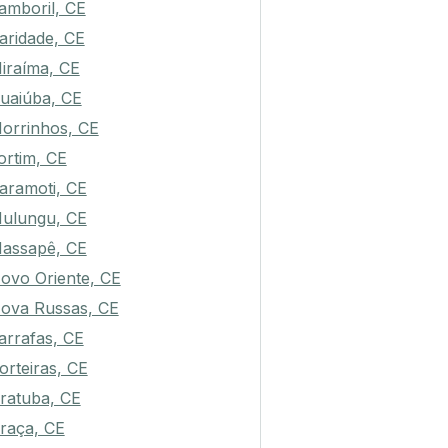
amboril, CE
aridade, CE
iraíma, CE
uaiúba, CE
orrinhos, CE
ortim, CE
aramoti, CE
ulungu, CE
assapê, CE
ovo Oriente, CE
ova Russas, CE
arrafas, CE
orteiras, CE
ratuba, CE
raça, CE