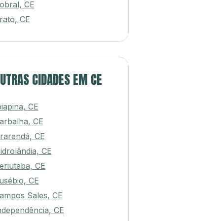
obral, CE
rato, CE
UTRAS CIDADES EM CE
biapina, CE
arbalha, CE
rarendá, CE
idrolândia, CE
eriutaba, CE
usébio, CE
ampos Sales, CE
ndependência, CE