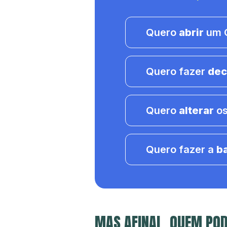
Quero
abrir
um C
Quero fazer
dec
Quero
alterar
os
Quero fazer a
b
MAS AFINAL, QUEM POD