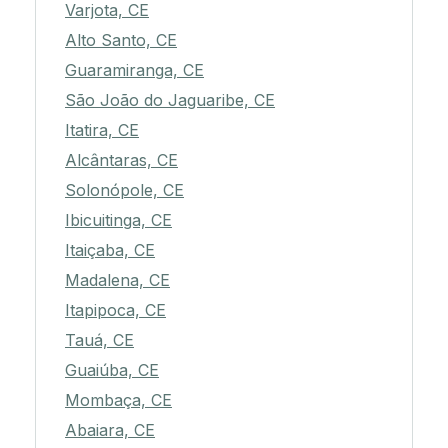
Varjota, CE
Alto Santo, CE
Guaramiranga, CE
São João do Jaguaribe, CE
Itatira, CE
Alcântaras, CE
Solonópole, CE
Ibicuitinga, CE
Itaiçaba, CE
Madalena, CE
Itapipoca, CE
Tauá, CE
Guaiúba, CE
Mombaça, CE
Abaiara, CE