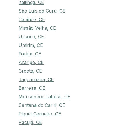
Itaitinga, CE
São Luís do Curu, CE
Canindé, CE
Missão Velha, CE
Uruoca, CE
Umirim, CE
Fortim, CE
Araripe, CE
Croatá, CE
Jaguaruana, CE
Barreira, CE
Monsenhor Tabosa, CE
Santana do Cariri, CE
Piquet Carneiro, CE
Pacujá, CE