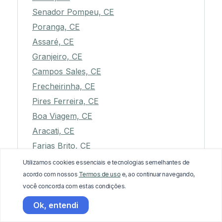
Senador Pompeu, CE
Poranga, CE
Assaré, CE
Granjeiro, CE
Campos Sales, CE
Frecheirinha, CE
Pires Ferreira, CE
Boa Viagem, CE
Aracati, CE
Farias Brito, CE
Palhano, CE
Utilizamos cookies essenciais e tecnologias semelhantes de
acordo com nossos
Termos de uso
e, ao continuar navegando,
Tururu, CE
você concorda com estas condições.
Nova Russas, CE
Ok, entendi
Palmácia, CE
Carnaubal, CE