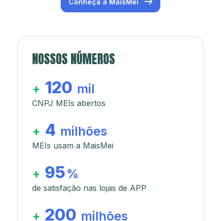
Conheça a MaisMei
NOSSOS NÚMEROS
120
+
mil
CNPJ MEIs abertos
4
+
milhões
MEIs usam a MaisMei
95
+
%
de satisfação nas lojas de APP
200
+
milhões