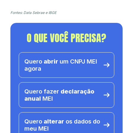
Fontes: Data Sebrae e IBGE
O QUE VOCÊ PRECISA?
Quero
abrir
um CNPJ MEI
agora
Quero fazer
declaração
anual
MEI
Quero
alterar
os dados do
meu MEI