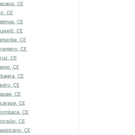
acajus, CE
có, CE
taitinga, CE
uixelô, CE
eberibe, CE
ranjeiro, CE
ruz, CE
aixio, CE
bajara, CE
edro, CE
tapajé, CE
carape, CE
ombaça, CE
oraújo, CE
apistrano, CE