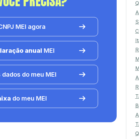
VOCÊ PRECISA?
Q
A
S
NPJ MEI agora
C
I
R
laração anual
MEI
M
M
 dados do meu MEI
A
R
T
aixa
do meu MEI
B
A
T
Q