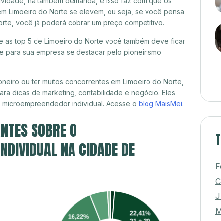
itividade, há também demanda, e isso faz com que os
em Limoeiro do Norte se elevem, ou seja, se você pensa
orte, você já poderá cobrar um preço competitivo.
re as top 5 de Limoeiro do Norte você também deve ficar
de para sua empresa se destacar pelo pioneirismo
neiro ou ter muitos concorrentes em Limoeiro do Norte,
ra dicas de marketing, contabilidade e negócio. Eles
, microempreendedor individual. Acesse o
blog MaisMei
.
NTES SOBRE O
T
DIVIDUAL NA CIDADE DE
F
C
J
M