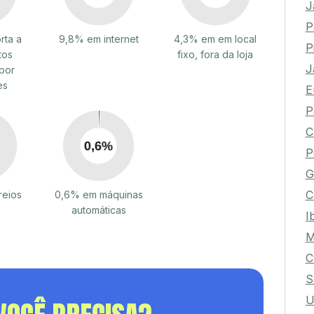
J
P
rta a
9,8% em internet
4,3% em em local
P
tos
fixo, fora da loja
J
por
es
E
P
C
P
G
C
reios
0,6% em máquinas
automáticas
I
M
C
S
U