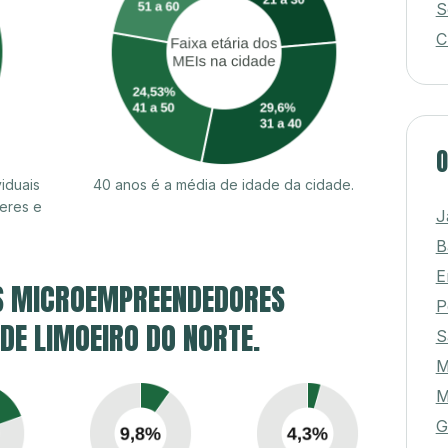
S
C
O
iduais
40 anos é a média de idade da cidade.
eres e
J
B
E
S MICROEMPREENDEDORES
P
 DE LIMOEIRO DO NORTE.
S
M
M
G