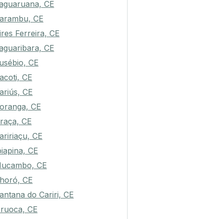
aguaruana, CE
arambu, CE
ires Ferreira, CE
aguaribara, CE
usébio, CE
acoti, CE
ariús, CE
oranga, CE
raça, CE
aririaçu, CE
biapina, CE
ucambo, CE
horó, CE
antana do Cariri, CE
ruoca, CE