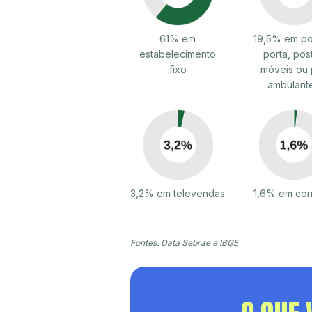
61% em
19,5% em po
estabelecimento
porta, pos
fixo
móveis ou 
ambulant
3,2% em televendas
1,6% em cor
Fontes: Data Sebrae e IBGE