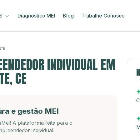
EI
Diagnóstico MEI
Blog
Trabalhe Conosco
RTE
ENDEDOR INDIVIDUAL EM
N
TE, CE
C
ura e gestão MEI
Mei! A plataforma feita para o
M
preendedor individual.