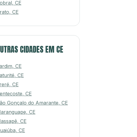
obral, CE
rato, CE
UTRAS CIDADES EM CE
ardim, CE
aturité, CE
reré, CE
entecoste, CE
ão Gonçalo do Amarante, CE
aranguape, CE
assapê, CE
uaiúba, CE