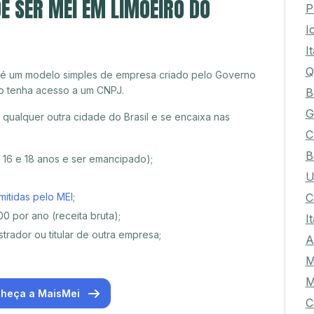
E SER MEI EM LIMOEIRO DO
P
I
I
Q
 é um modelo simples de empresa criado pelo Governo
o tenha acesso a um CNPJ.
B
G
qualquer outra cidade do Brasil e se encaixa nas
C
B
e 16 e 18 anos e ser emancipado);
U
C
mitidas pelo MEI
;
0 por ano (receita bruta);
I
trador ou titular de outra empresa;
A
M
M
heça a MaisMei
C