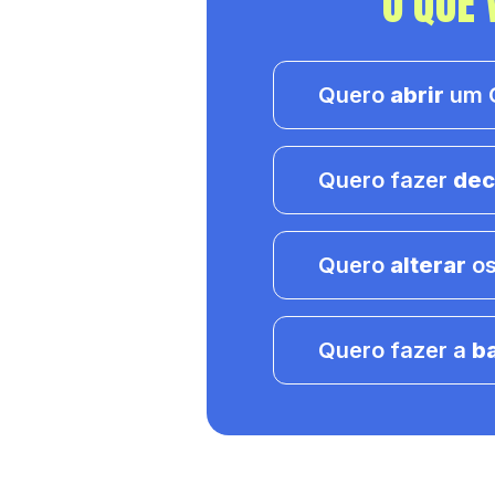
O QUE 
Quero
abrir
um C
Quero fazer
dec
Quero
alterar
os
Quero fazer a
b