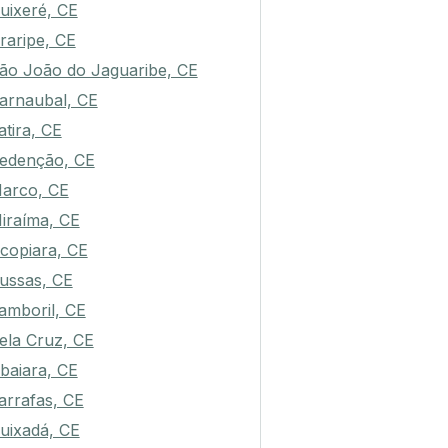
uixeré, CE
raripe, CE
ão João do Jaguaribe, CE
arnaubal, CE
tatira, CE
edenção, CE
arco, CE
iraíma, CE
copiara, CE
ussas, CE
amboril, CE
ela Cruz, CE
baiara, CE
arrafas, CE
uixadá, CE