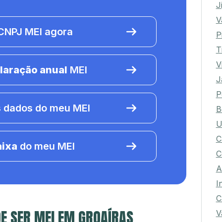
J
V
NPJ MEI agora
P
T
V
laração anual
MEI
J
P
 dados do meu MEI
B
U
C
aixa
do meu MEI
C
A
I
C
E SER MEI EM GROAÍRAS
V