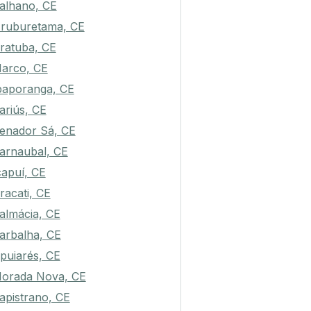
alhano, CE
ruburetama, CE
ratuba, CE
arco, CE
paporanga, CE
ariús, CE
enador Sá, CE
arnaubal, CE
capuí, CE
racati, CE
almácia, CE
arbalha, CE
puiarés, CE
orada Nova, CE
apistrano, CE