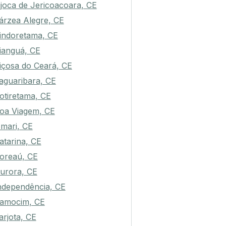
ijoca de Jericoacoara, CE
árzea Alegre, CE
indoretama, CE
ianguá, CE
içosa do Ceará, CE
aguaribara, CE
otiretama, CE
oa Viagem, CE
mari, CE
atarina, CE
oreaú, CE
urora, CE
ndependência, CE
amocim, CE
arjota, CE