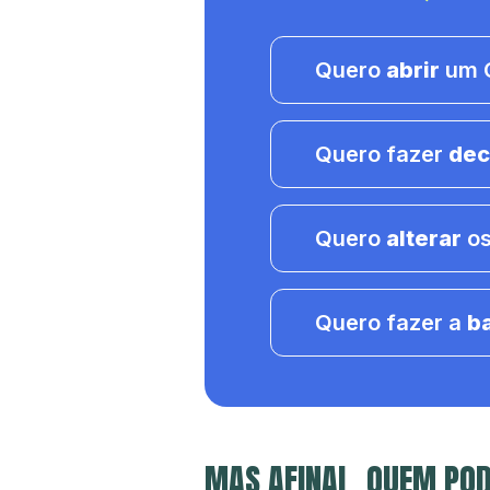
Quero
abrir
um C
Quero fazer
dec
Quero
alterar
os
Quero fazer a
b
MAS AFINAL, QUEM POD