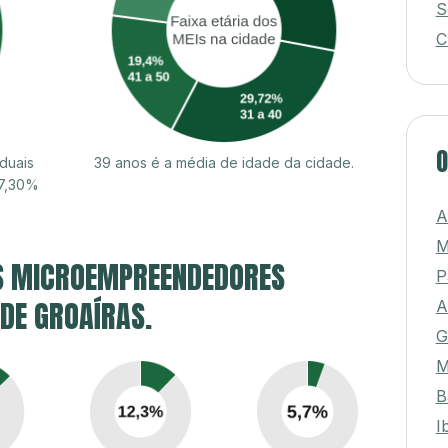
S
C
O
duais
39 anos é a média de idade da cidade.
57,30%
A
M
S MICROEMPREENDEDORES
P
 DE GROAÍRAS.
A
G
M
B
I