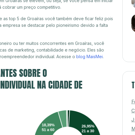
m Groaíras se elevem, ou seja, se você pensa em iniciar
á cobrar um preço competitivo.
re as top 5 de Groaíras você também deve ficar feliz pois
 empresa se destacar pelo pioneirismo devido a falta
neiro ou ter muitos concorrentes em Groaíras, você
cas de marketing, contabilidade e negócio. Eles são
croempreendedor individual. Acesse o
blog MaisMei
.
NTES SOBRE O
DIVIDUAL NA CIDADE DE
T
F
C
J
M