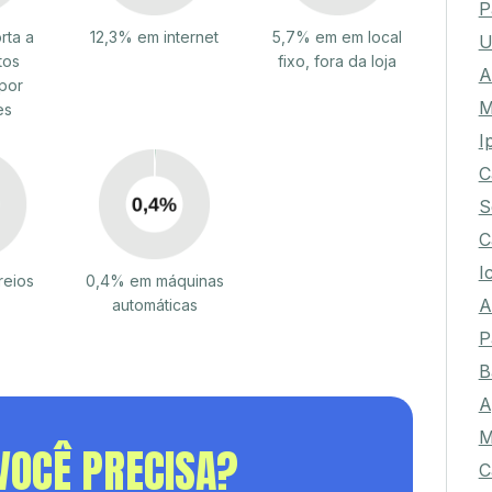
P
rta a
12,3% em internet
5,7% em em local
U
tos
fixo, fora da loja
A
por
M
es
I
C
S
C
I
reios
0,4% em máquinas
A
automáticas
P
B
A
M
VOCÊ PRECISA?
C