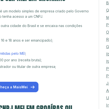
B
Q
 é um modelo simples de empresa criado pelo Governo
o tenha acesso a um CNPJ.
M
P
outra cidade do Brasil e se encaixa nas condições
O
R
e 16 e 18 anos e ser emancipado);
G
mitidas pelo MEI
;
I
0 por ano (receita bruta);
I
trador ou titular de outra empresa;
P
P
J
heça a MaisMei
A
U
I
 CNPJ MEI EM GROAÍRAS OU