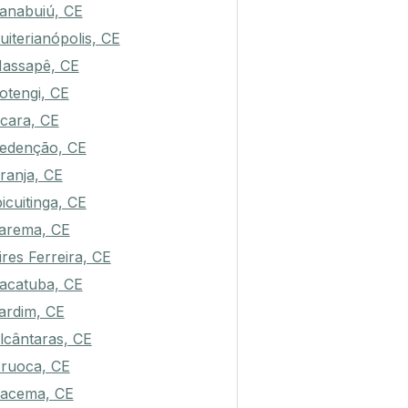
anabuiú, CE
uiterianópolis, CE
assapê, CE
otengi, CE
cara, CE
edenção, CE
ranja, CE
bicuitinga, CE
tarema, CE
ires Ferreira, CE
acatuba, CE
ardim, CE
lcântaras, CE
ruoca, CE
racema, CE