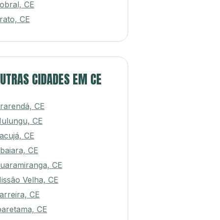
obral, CE
rato, CE
UTRAS CIDADES EM CE
rarendá, CE
ulungu, CE
acujá, CE
baiara, CE
uaramiranga, CE
issão Velha, CE
arreira, CE
baretama, CE