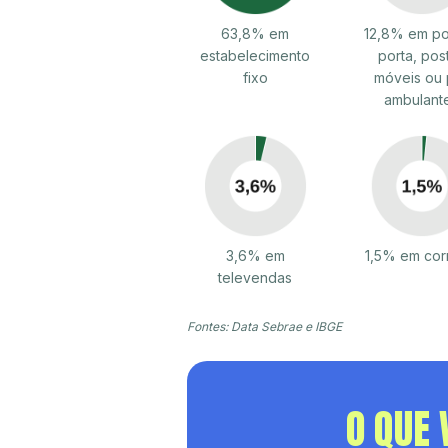
63,8% em
12,8% em po
estabelecimento
porta, pos
fixo
móveis ou 
ambulant
3,6% em
1,5% em cor
televendas
Fontes: Data Sebrae e IBGE
O QUE 