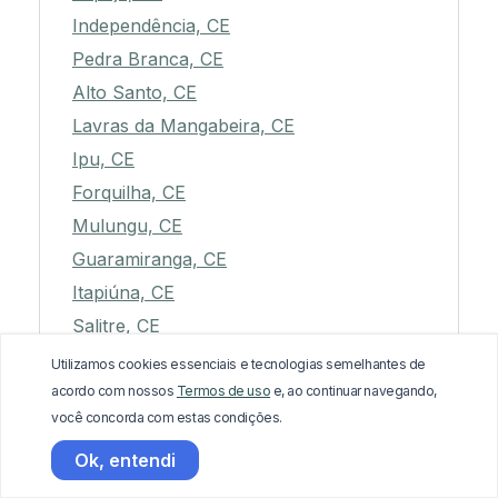
Independência, CE
Pedra Branca, CE
Alto Santo, CE
Lavras da Mangabeira, CE
Ipu, CE
Forquilha, CE
Mulungu, CE
Guaramiranga, CE
Itapiúna, CE
Salitre, CE
Araripe, CE
Utilizamos cookies essenciais e tecnologias semelhantes de
São Benedito, CE
acordo com nossos
Termos de uso
e, ao continuar navegando,
você concorda com estas condições.
Milhã, CE
Jaguaruana, CE
Ok, entendi
Pacoti, CE