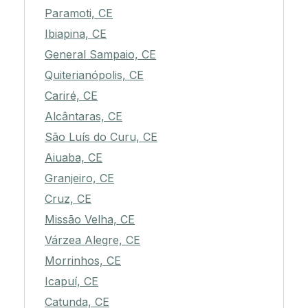
Paramoti, CE
Ibiapina, CE
General Sampaio, CE
Quiterianópolis, CE
Cariré, CE
Alcântaras, CE
São Luís do Curu, CE
Aiuaba, CE
Granjeiro, CE
Cruz, CE
Missão Velha, CE
Várzea Alegre, CE
Morrinhos, CE
Icapuí, CE
Catunda, CE