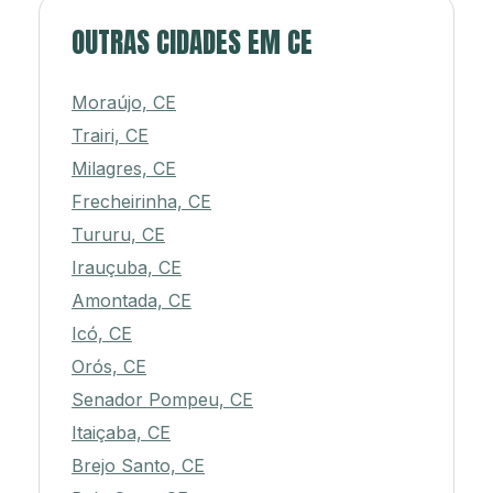
OUTRAS CIDADES EM CE
Moraújo, CE
Trairi, CE
Milagres, CE
Frecheirinha, CE
Tururu, CE
Irauçuba, CE
Amontada, CE
Icó, CE
Orós, CE
Senador Pompeu, CE
Itaiçaba, CE
Brejo Santo, CE