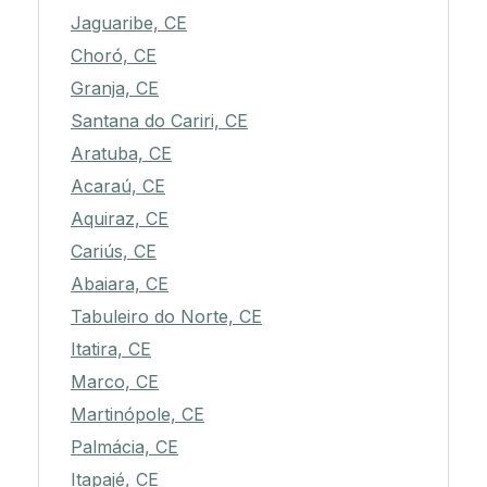
Jaguaribe, CE
Choró, CE
Granja, CE
Santana do Cariri, CE
Aratuba, CE
Acaraú, CE
Aquiraz, CE
Cariús, CE
Abaiara, CE
Tabuleiro do Norte, CE
Itatira, CE
Marco, CE
Martinópole, CE
Palmácia, CE
Itapajé, CE