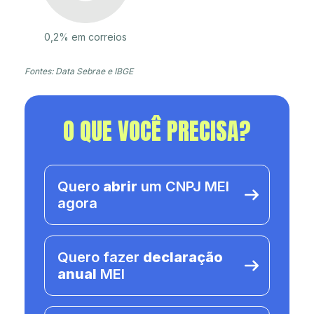
0,2% em correios
Fontes: Data Sebrae e IBGE
O QUE VOCÊ PRECISA?
Quero
abrir
um CNPJ MEI
agora
Quero fazer
declaração
anual
MEI