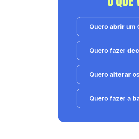
O QUE 
Quero
abrir
um C
Quero fazer
dec
Quero
alterar
os
Quero fazer a
b