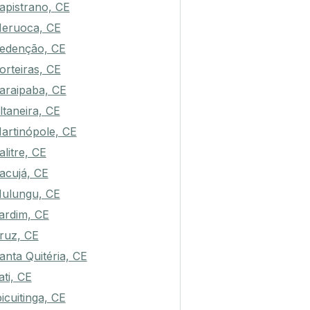
apistrano, CE
eruoca, CE
edenção, CE
orteiras, CE
araipaba, CE
ltaneira, CE
artinópole, CE
alitre, CE
acujá, CE
ulungu, CE
ardim, CE
ruz, CE
anta Quitéria, CE
ati, CE
bicuitinga, CE