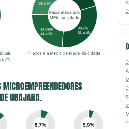
S
C
O
iduais
41 anos é a média de idade da cidade.
55,62%
C
A
M
S MICROEMPREENDEDORES
C
 DE UBAJARA.
S
I
M
P