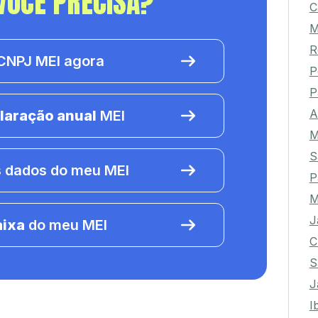
VOCÊ PRECISA?
C
M
R
NPJ MEI agora
P
P
A
laração anual
MEI
M
S
 dados do meu MEI
P
M
J
aixa
do meu MEI
C
S
J
I