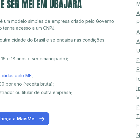
DE SER MEI EM UBAJARA
M
A
 é um modelo simples de empresa criado pelo Governo
P
o tenha acesso a um CNPJ.
A
utra cidade do Brasil e se encaixa nas condições
A
U
e 16 e 18 anos e ser emancipado);
P
P
mitidas pelo MEI
;
I
0 por ano (receita bruta);
I
trador ou titular de outra empresa;
V
P
T
heça a MaisMei
F
N