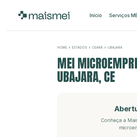
Início
Serviços M
HOME
ESTADOS
CEARÁ
UBAJARA
MEI MICROEMPRE
UBAJARA, CE
Abert
Conheça a Mais
microem