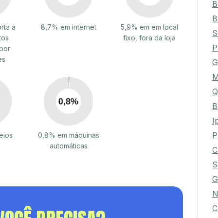
B
B
rta a
8,7% em internet
5,9% em em local
S
tos
fixo, fora da loja
P
por
es
G
M
Q
B
I
P
eios
0,8% em máquinas
automáticas
C
S
G
N
C