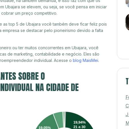
itividade, há também demanda, e isso faz com que os
em Ubajara se elevem, ou seja, se você pensa em iniciar
 cobrar um preço competitivo.
re as top 5 de Ubajara você também deve ficar feliz pois
 empresa se destacar pelo pioneirismo devido a falta
neiro ou ter muitos concorrentes em Ubajara, você
cas de marketing, contabilidade e negócio. Eles são
croempreendedor individual. Acesse o
blog MaisMei
.
NTES SOBRE O
T
DIVIDUAL NA CIDADE DE
F
C
J
M