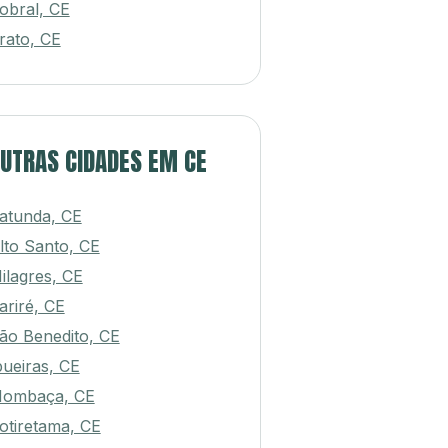
obral, CE
rato, CE
UTRAS CIDADES EM CE
atunda, CE
lto Santo, CE
ilagres, CE
ariré, CE
ão Benedito, CE
pueiras, CE
ombaça, CE
otiretama, CE