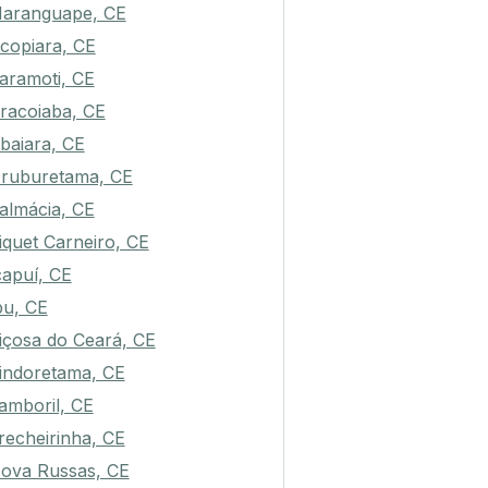
aranguape, CE
copiara, CE
aramoti, CE
racoiaba, CE
baiara, CE
ruburetama, CE
almácia, CE
iquet Carneiro, CE
capuí, CE
pu, CE
içosa do Ceará, CE
indoretama, CE
amboril, CE
recheirinha, CE
ova Russas, CE