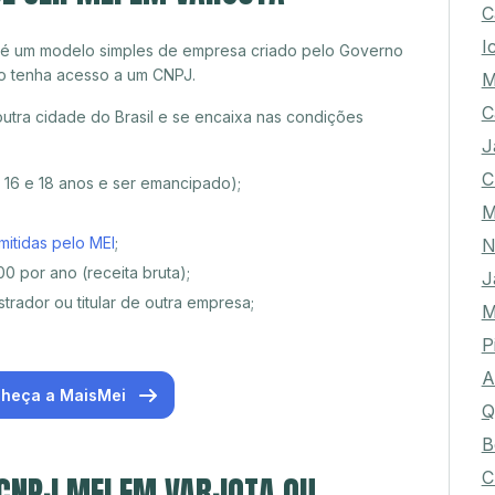
C
I
 é um modelo simples de empresa criado pelo Governo
o tenha acesso a um CNPJ.
M
C
utra cidade do Brasil e se encaixa nas condições
J
C
e 16 e 18 anos e ser emancipado);
M
mitidas pelo MEI
;
N
0 por ano (receita bruta);
J
trador ou titular de outra empresa;
M
P
A
heça a MaisMei
Q
B
C
 CNPJ MEI EM VARJOTA OU