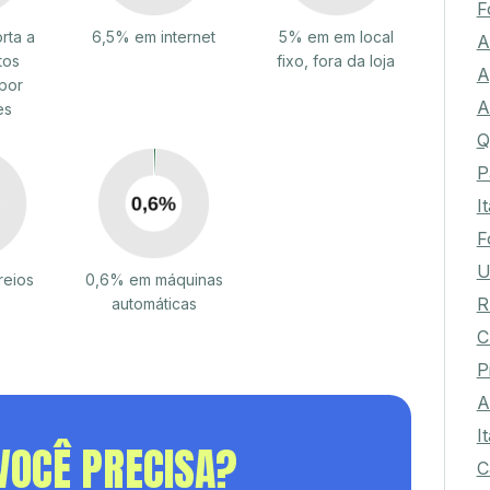
F
rta a
6,5% em internet
5% em em local
A
tos
fixo, fora da loja
A
por
A
es
Q
P
I
F
U
reios
0,6% em máquinas
R
automáticas
C
P
A
I
VOCÊ PRECISA?
C