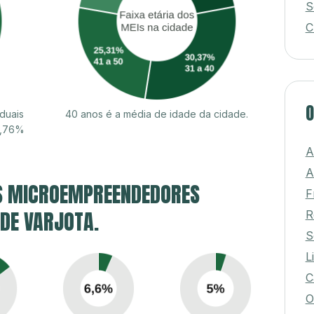
S
C
O
duais
40 anos é a média de idade da cidade.
7,76%
A
A
S MICROEMPREENDEDORES
F
 DE VARJOTA.
R
S
L
C
O