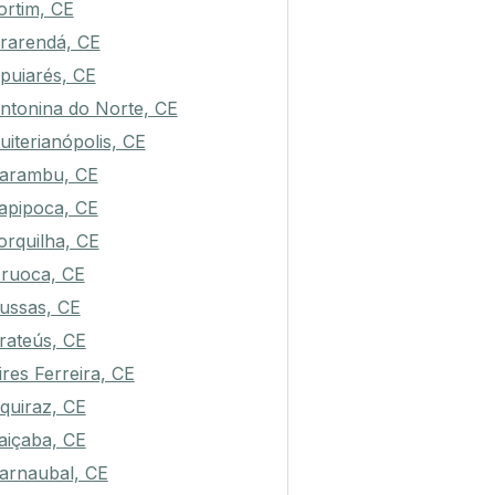
ortim, CE
rarendá, CE
puiarés, CE
ntonina do Norte, CE
uiterianópolis, CE
arambu, CE
tapipoca, CE
orquilha, CE
ruoca, CE
ussas, CE
rateús, CE
ires Ferreira, CE
quiraz, CE
taiçaba, CE
arnaubal, CE