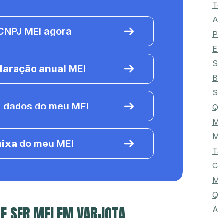
T
A
NPJ MEI agora
P
E
S
laração anual
MEI
B
S
 dados do meu MEI
Q
M
M
aixa
do meu MEI
T
C
M
Q
E SER MEI EM VARJOTA
A