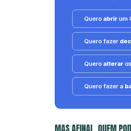
Quero
abrir
um C
Quero fazer
dec
Quero
alterar
os
Quero fazer a
b
MAS AFINAL, QUEM POD