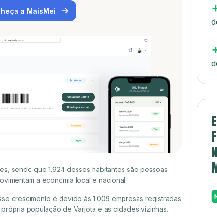
heça a MaisMei
d
d
E
F
N
ntes, sendo que 1.924 desses habitantes são pessoas
ovimentam a economia local e nacional.
sse crescimento é devido às 1.009 empresas registradas
rópria população de Varjota e as cidades vizinhas.