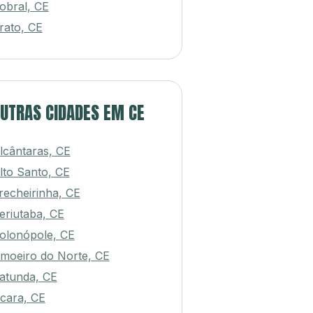
obral, CE
rato, CE
UTRAS CIDADES EM CE
lcântaras, CE
lto Santo, CE
recheirinha, CE
eriutaba, CE
olonópole, CE
imoeiro do Norte, CE
atunda, CE
cara, CE