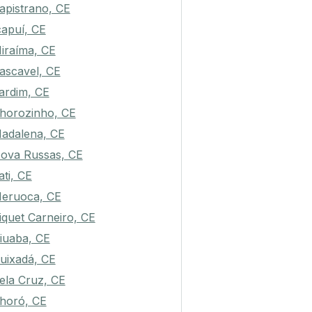
apistrano, CE
capuí, CE
iraíma, CE
ascavel, CE
ardim, CE
horozinho, CE
adalena, CE
ova Russas, CE
ati, CE
eruoca, CE
iquet Carneiro, CE
iuaba, CE
uixadá, CE
ela Cruz, CE
horó, CE