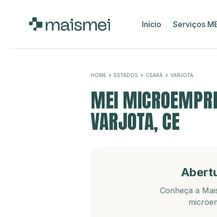
Início
Serviços M
HOME
ESTADOS
CEARÁ
VARJOTA
MEI MICROEMPRE
VARJOTA, CE
Abert
Conheça a Mais
microem