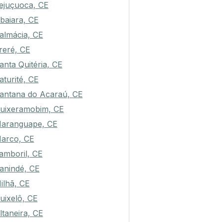
ejuçuoca, CE
baiara, CE
almácia, CE
reré, CE
anta Quitéria, CE
aturité, CE
antana do Acaraú, CE
uixeramobim, CE
aranguape, CE
arco, CE
amboril, CE
anindé, CE
ilhã, CE
uixelô, CE
ltaneira, CE