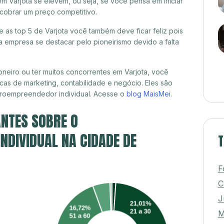
m Varjota se elevem, ou seja, se você pensa em iniciar
 cobrar um preço competitivo.
e as top 5 de Varjota você também deve ficar feliz pois
 empresa se destacar pelo pioneirismo devido a falta
neiro ou ter muitos concorrentes em Varjota, você
cas de marketing, contabilidade e negócio. Eles são
croempreendedor individual. Acesse o
blog MaisMei
.
NTES SOBRE O
DIVIDUAL NA CIDADE DE
T
F
C
J
M