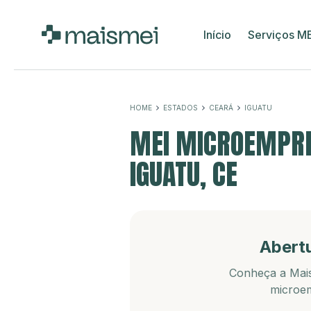
Início
Serviços M
HOME
ESTADOS
CEARÁ
IGUATU
MEI MICROEMPRE
IGUATU, CE
Abert
Conheça a Mais
microem