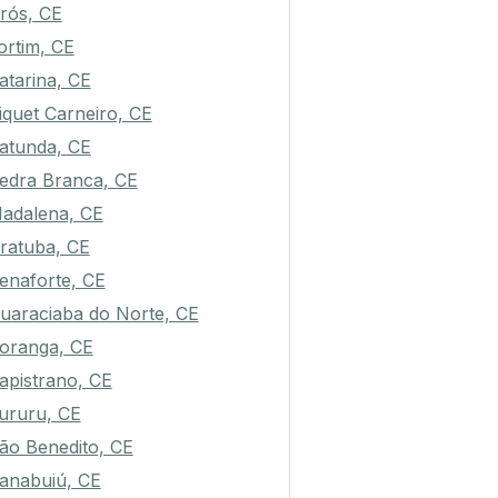
rós, CE
ortim, CE
atarina, CE
iquet Carneiro, CE
atunda, CE
edra Branca, CE
adalena, CE
ratuba, CE
enaforte, CE
uaraciaba do Norte, CE
oranga, CE
apistrano, CE
ururu, CE
ão Benedito, CE
anabuiú, CE