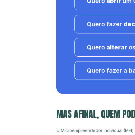
Quero
abrir
um C
Quero fazer
dec
Quero
alterar
os
Quero fazer a
b
MAS AFINAL, QUEM POD
O Microempreendedor Individual (MEI)