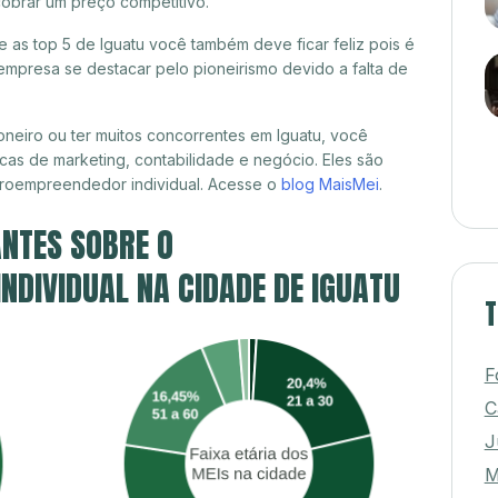
cobrar um preço competitivo.
e as top 5 de Iguatu você também deve ficar feliz pois é
mpresa se destacar pelo pioneirismo devido a falta de
neiro ou ter muitos concorrentes em Iguatu, você
cas de marketing, contabilidade e negócio. Eles são
croempreendedor individual. Acesse o
blog MaisMei
.
NTES SOBRE O
DIVIDUAL NA CIDADE DE IGUATU
T
F
C
J
M