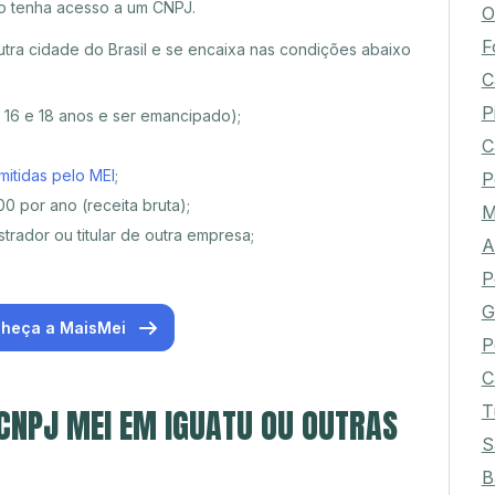
o tenha acesso a um CNPJ.
O
F
tra cidade do Brasil e se encaixa nas condições abaixo
C
P
e 16 e 18 anos e ser emancipado);
C
mitidas pelo MEI
;
P
0 por ano (receita bruta);
M
trador ou titular de outra empresa;
A
P
G
heça a MaisMei
P
C
T
 CNPJ MEI EM IGUATU OU OUTRAS
S
B