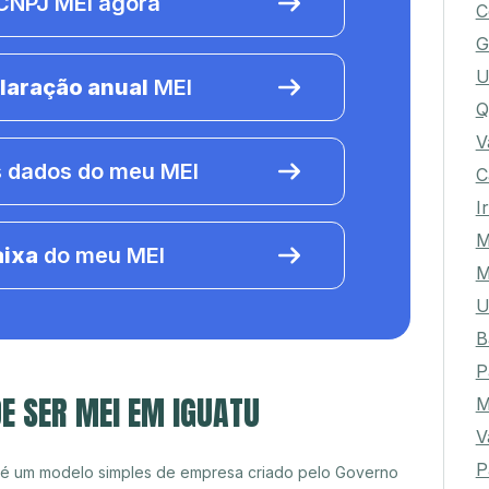
NPJ MEI agora
C
G
U
laração anual
MEI
Q
V
 dados do meu MEI
C
I
M
aixa
do meu MEI
M
U
B
P
E SER MEI EM IGUATU
M
V
P
 é um modelo simples de empresa criado pelo Governo