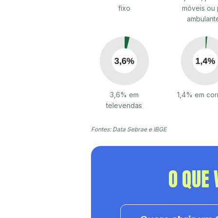
fixo
móveis ou 
ambulant
3,6% em
1,4% em cor
televendas
Fontes: Data Sebrae e IBGE
O QUE 