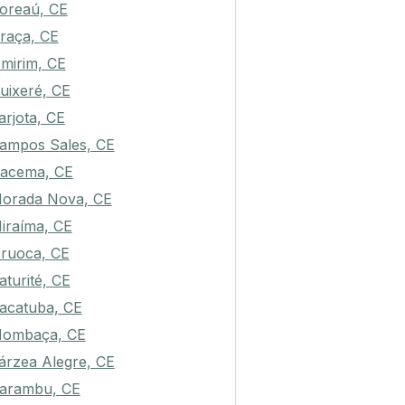
oreaú, CE
raça, CE
mirim, CE
uixeré, CE
arjota, CE
ampos Sales, CE
racema, CE
orada Nova, CE
iraíma, CE
ruoca, CE
aturité, CE
acatuba, CE
ombaça, CE
árzea Alegre, CE
arambu, CE