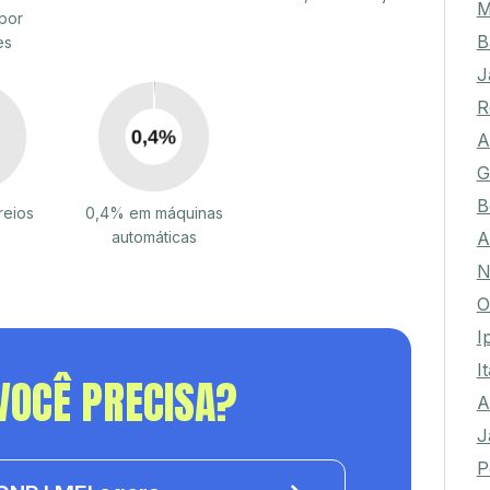
M
por
B
es
J
R
A
G
B
reios
0,4% em máquinas
A
automáticas
N
O
I
I
VOCÊ PRECISA?
A
J
P