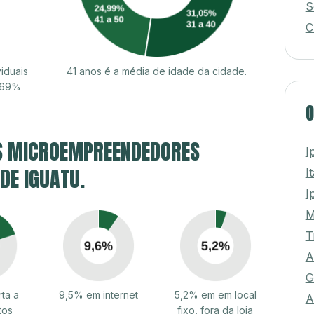
S
C
iduais
41 anos é a média de idade da cidade.
7,69%
O
S MICROEMPREENDEDORES
I
 DE IGUATU.
I
I
M
T
A
G
ta a
9,5% em internet
5,2% em em local
A
tos
fixo, fora da loja