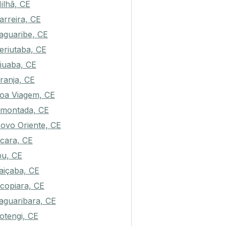
ilhã, CE
arreira, CE
aguaribe, CE
eriutaba, CE
iuaba, CE
ranja, CE
oa Viagem, CE
montada, CE
ovo Oriente, CE
cara, CE
pu, CE
taiçaba, CE
copiara, CE
aguaribara, CE
otengi, CE