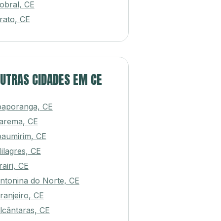
obral, CE
rato, CE
UTRAS CIDADES EM CE
paporanga, CE
tarema, CE
paumirim, CE
ilagres, CE
rairi, CE
ntonina do Norte, CE
ranjeiro, CE
lcântaras, CE