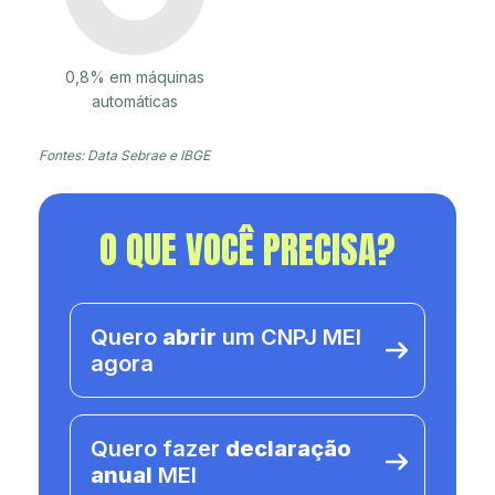
0,8% em máquinas
automáticas
Fontes: Data Sebrae e IBGE
O QUE VOCÊ PRECISA?
Quero
abrir
um CNPJ MEI
agora
Quero fazer
declaração
anual
MEI