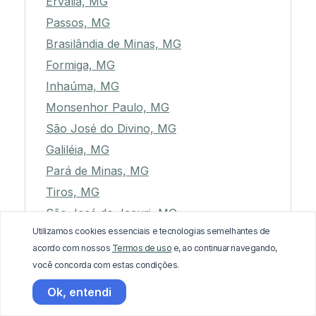
Ervália, MG
Passos, MG
Brasilândia de Minas, MG
Formiga, MG
Inhaúma, MG
Monsenhor Paulo, MG
São José do Divino, MG
Galiléia, MG
Pará de Minas, MG
Tiros, MG
São José do Jacuri, MG
Utilizamos cookies essenciais e tecnologias semelhantes de
Coroaci, MG
acordo com nossos
Termos de uso
e, ao continuar navegando,
Aimorés, MG
você concorda com estas condições.
Santa Margarida, MG
Ok, entendi
Teófilo Otoni, MG