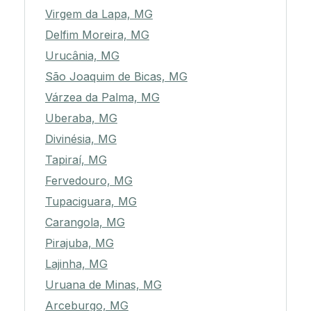
Virgem da Lapa, MG
Delfim Moreira, MG
Urucânia, MG
São Joaquim de Bicas, MG
Várzea da Palma, MG
Uberaba, MG
Divinésia, MG
Tapiraí, MG
Fervedouro, MG
Tupaciguara, MG
Carangola, MG
Pirajuba, MG
Lajinha, MG
Uruana de Minas, MG
Arceburgo, MG