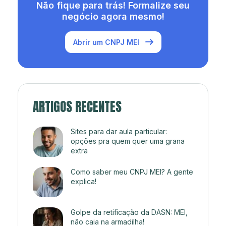
Não fique para trás! Formalize seu
negócio agora mesmo!
Abrir um CNPJ MEI
ARTIGOS RECENTES
Sites para dar aula particular:
opções pra quem quer uma grana
extra
Como saber meu CNPJ MEI? A gente
explica!
Golpe da retificação da DASN: MEI,
não caia na armadilha!