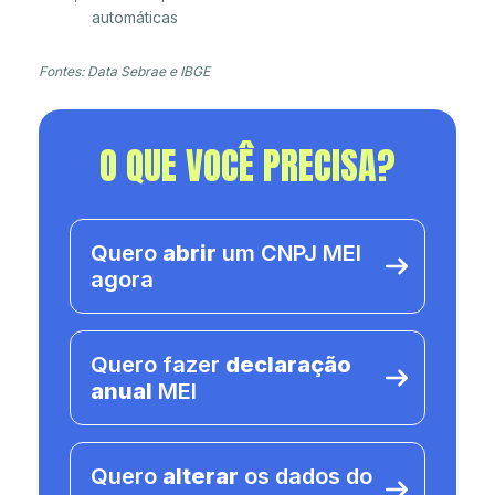
automáticas
Fontes: Data Sebrae e IBGE
O QUE VOCÊ PRECISA?
Quero
abrir
um CNPJ MEI
agora
Quero fazer
declaração
anual
MEI
Quero
alterar
os dados do