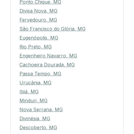
Ponto Chique, MG
Divisa Nova, MG
Fervedouro, MG
São Francisco do Glória, MG
Eugenópolis, MG
Rio Preto, MG
Engenheiro Navarro, MG
Cachoeira Dourada, MG
Passa Tempo, MG
Urucânia, MG
Ibiá, MG
Minduri, MG
Nova Serrana, MG
Divinésia, MG
Descoberto, MG