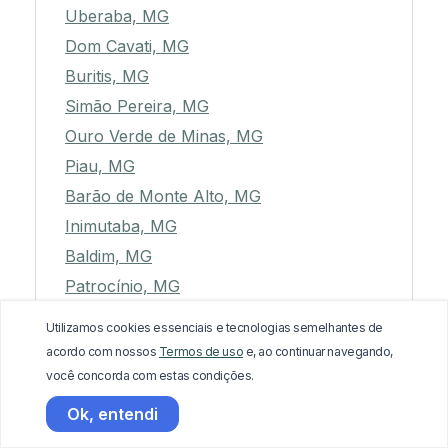
Uberaba, MG
Dom Cavati, MG
Buritis, MG
Simão Pereira, MG
Ouro Verde de Minas, MG
Piau, MG
Barão de Monte Alto, MG
Inimutaba, MG
Baldim, MG
Patrocínio, MG
São José do Jacuri, MG
Utilizamos cookies essenciais e tecnologias semelhantes de
Itabira, MG
acordo com nossos
Termos de uso
e, ao continuar navegando,
Marilac, MG
você concorda com estas condições.
Pequi, MG
Ok, entendi
Itajubá, MG