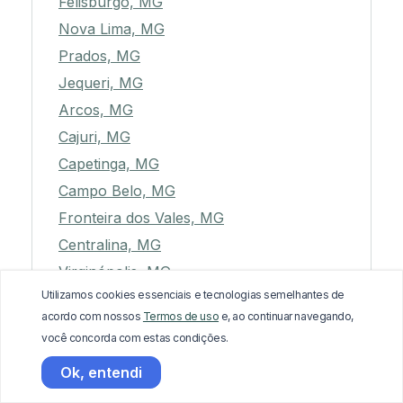
Felisburgo, MG
Nova Lima, MG
Prados, MG
Jequeri, MG
Arcos, MG
Cajuri, MG
Capetinga, MG
Campo Belo, MG
Fronteira dos Vales, MG
Centralina, MG
Virginópolis, MG
Utilizamos cookies essenciais e tecnologias semelhantes de
São José do Jacuri, MG
acordo com nossos
Termos de uso
e, ao continuar navegando,
Entre Rios de Minas, MG
você concorda com estas condições.
Araçuaí, MG
Ok, entendi
Varginha, MG