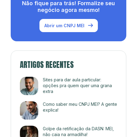
Não fique para trás! Formalize seu
negócio agora mesmo!
Abrir um CNPJ MEI
ARTIGOS RECENTES
Sites para dar aula particular:
opções pra quem quer uma grana
extra
Como saber meu CNPJ MEI? A gente
explica!
Golpe da retificação da DASN: MEI,
não caia na armadilha!