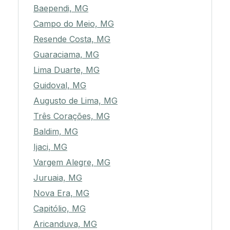
Baependi, MG
Campo do Meio, MG
Resende Costa, MG
Guaraciama, MG
Lima Duarte, MG
Guidoval, MG
Augusto de Lima, MG
Três Corações, MG
Baldim, MG
Ijaci, MG
Vargem Alegre, MG
Juruaia, MG
Nova Era, MG
Capitólio, MG
Aricanduva, MG