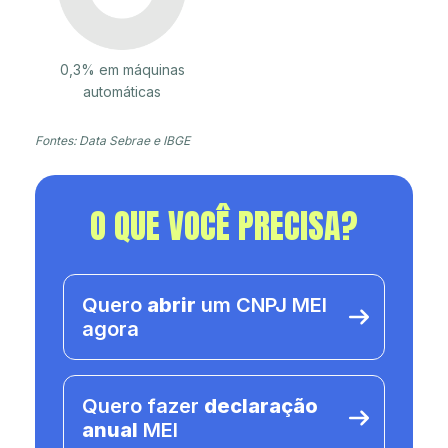
0,3% em máquinas
automáticas
Fontes: Data Sebrae e IBGE
O QUE VOCÊ PRECISA?
Quero
abrir
um CNPJ MEI
agora
Quero fazer
declaração
anual
MEI