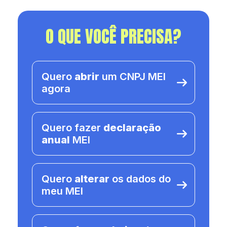
O QUE VOCÊ PRECISA?
Quero
abrir
um CNPJ MEI
agora
Quero fazer
declaração
anual
MEI
Quero
alterar
os dados do
meu MEI