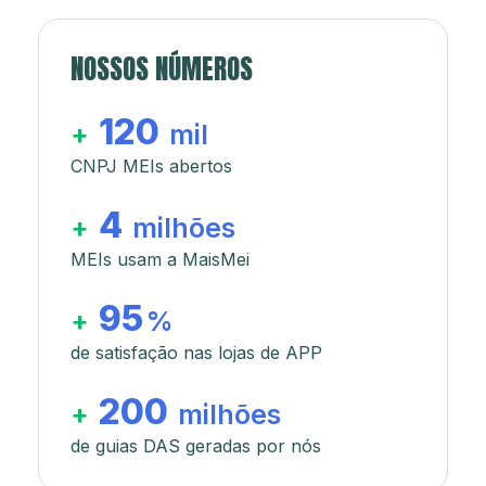
NOSSOS NÚMEROS
120
+
mil
CNPJ MEIs abertos
4
+
milhões
MEIs usam a MaisMei
95
+
%
de satisfação nas lojas de APP
200
+
milhões
de guias DAS geradas por nós