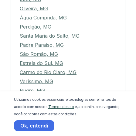
Oliveira, MG
Água Comprida, MG
Perdigão, MG
Santa Maria do Salto, MG
Padre Paraíso, MG
São Romão, MG
Estrela do Sul, MG
Carmo do Rio Claro, MG
Veríssimo, MG
Bugre, MG
Alpinópolis, MG
Utilizamos cookies essenciais e tecnologias semelhantes de
acordo com nossos
Termos de uso
e, ao continuar navegando,
Fortaleza de Minas, MG
você concorda com estas condições.
Ibituruna, MG
Ok, entendi
Bonito de Minas, MG