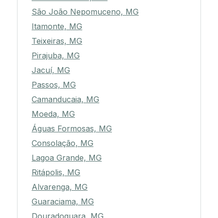
São João Nepomuceno, MG
Itamonte, MG
Teixeiras, MG
Pirajuba, MG
Jacuí, MG
Passos, MG
Camanducaia, MG
Moeda, MG
Águas Formosas, MG
Consolação, MG
Lagoa Grande, MG
Ritápolis, MG
Alvarenga, MG
Guaraciama, MG
Douradoquara, MG