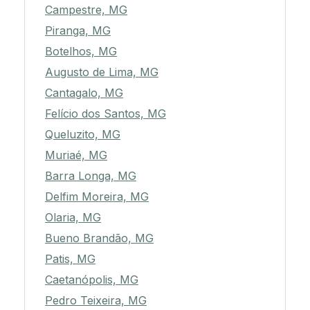
Campestre, MG
Piranga, MG
Botelhos, MG
Augusto de Lima, MG
Cantagalo, MG
Felício dos Santos, MG
Queluzito, MG
Muriaé, MG
Barra Longa, MG
Delfim Moreira, MG
Olaria, MG
Bueno Brandão, MG
Patis, MG
Caetanópolis, MG
Pedro Teixeira, MG