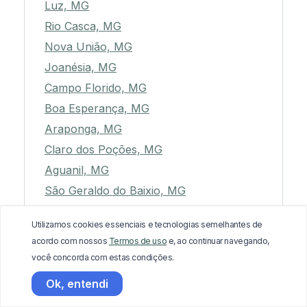
Luz, MG
Rio Casca, MG
Nova União, MG
Joanésia, MG
Campo Florido, MG
Boa Esperança, MG
Araponga, MG
Claro dos Poções, MG
Aguanil, MG
São Geraldo do Baixio, MG
Jequitaí, MG
Utilizamos cookies essenciais e tecnologias semelhantes de
Miradouro, MG
acordo com nossos
Termos de uso
e, ao continuar navegando,
São Francisco de Paula, MG
você concorda com estas condições.
Caraí, MG
Ok, entendi
Itambé do Mato Dentro, MG