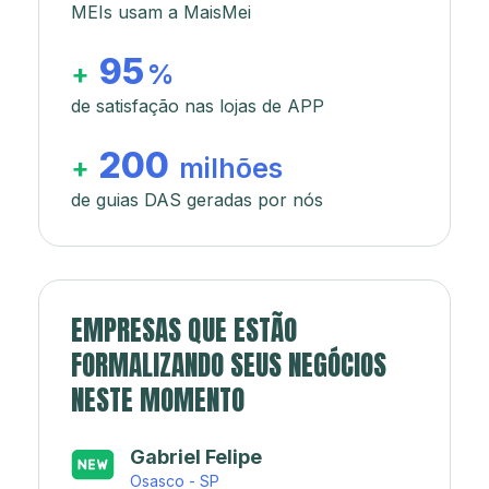
MEIs usam a MaisMei
95
+
%
de satisfação nas lojas de APP
200
+
milhões
de guias DAS geradas por nós
EMPRESAS QUE ESTÃO
FORMALIZANDO SEUS NEGÓCIOS
NESTE MOMENTO
Japa’s açaí e sorveteria
Rio de Janeiro - RJ