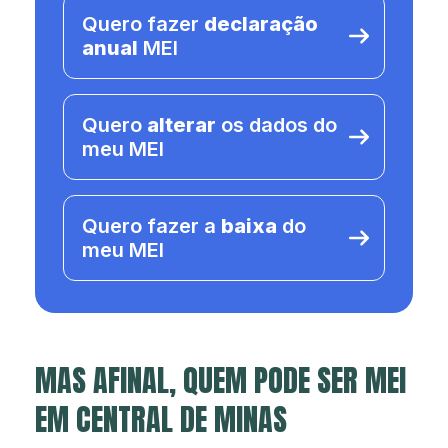
Quero fazer
declaração
anual
MEI
Quero
alterar
os dados do
meu MEI
Quero fazer a
baixa
do
meu MEI
MAS AFINAL, QUEM PODE SER MEI
EM CENTRAL DE MINAS