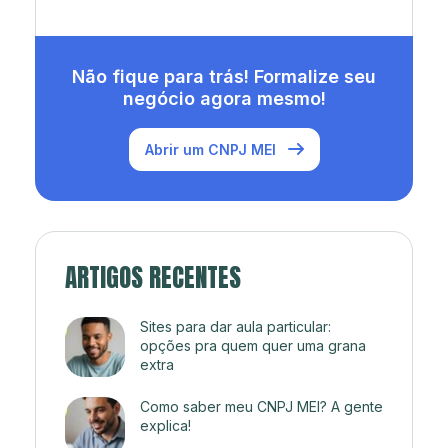
Não fique para trás! Formalize seu
negócio agora mesmo!
Abrir um CNPJ MEI
ARTIGOS RECENTES
Sites para dar aula particular:
opções pra quem quer uma grana
extra
Como saber meu CNPJ MEI? A gente
explica!