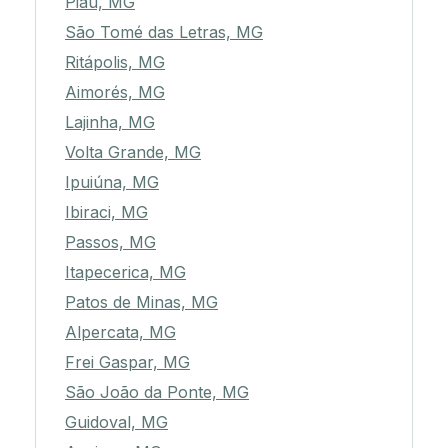
Piau, MG
São Tomé das Letras, MG
Ritápolis, MG
Aimorés, MG
Lajinha, MG
Volta Grande, MG
Ipuiúna, MG
Ibiraci, MG
Passos, MG
Itapecerica, MG
Patos de Minas, MG
Alpercata, MG
Frei Gaspar, MG
São João da Ponte, MG
Guidoval, MG