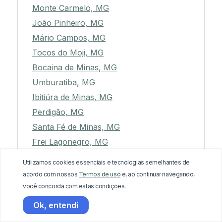
Monte Carmelo, MG
João Pinheiro, MG
Mário Campos, MG
Tocos do Moji, MG
Bocaina de Minas, MG
Umburatiba, MG
Ibitiúra de Minas, MG
Perdigão, MG
Santa Fé de Minas, MG
Frei Lagonegro, MG
Santa Rita do Sapucaí, MG
Utilizamos cookies essenciais e tecnologias semelhantes de
Virgínia, MG
acordo com nossos
Termos de uso
e, ao continuar navegando,
Ouro Preto, MG
você concorda com estas condições.
Goiabeira, MG
Ok, entendi
Ribeirão das Neves, MG