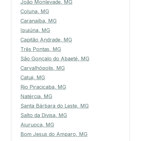
João Monlevade, MG
Coluna, MG
Caranaíba, MG
Ipuiúna, MG
Capitão Andrade, MG
Três Pontas, MG
São Gonçalo do Abaeté, MG
Carvalhópolis, MG
Catuji, MG
Rio Piracicaba, MG
Natércia, MG
Santa Bárbara do Leste, MG
Salto da Divisa, MG
Aiuruoca, MG
Bom Jesus do Amparo, MG