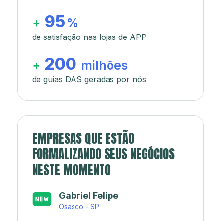
95
+
%
de satisfação nas lojas de APP
200
+
milhões
de guias DAS geradas por nós
EMPRESAS QUE ESTÃO
FORMALIZANDO SEUS NEGÓCIOS
NESTE MOMENTO
Japa’s açaí e sorveteria
Rio de Janeiro - RJ