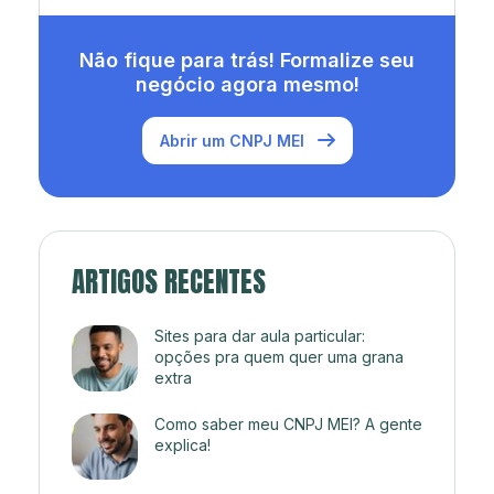
Não fique para trás! Formalize seu
negócio agora mesmo!
Abrir um CNPJ MEI
ARTIGOS RECENTES
Sites para dar aula particular:
opções pra quem quer uma grana
extra
Como saber meu CNPJ MEI? A gente
explica!