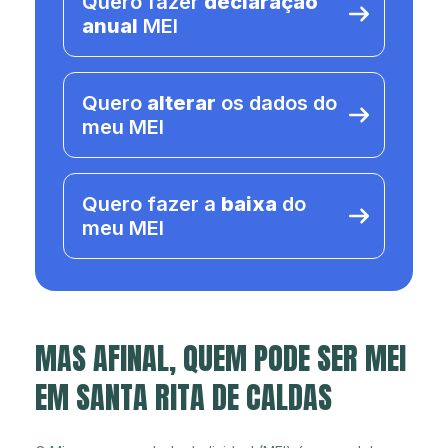
Quero fazer
declaração
anual
MEI
Quero
alterar
os dados do
meu MEI
Quero fazer a
baixa
do
meu MEI
MAS AFINAL, QUEM PODE SER MEI
EM SANTA RITA DE CALDAS