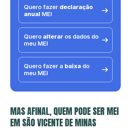
Quero fazer
declaração
anual
MEI
Quero
alterar
os dados do
meu MEI
Quero fazer a
baixa
do
meu MEI
MAS AFINAL, QUEM PODE SER MEI
EM SÃO VICENTE DE MINAS