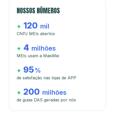
NOSSOS NÚMEROS
120
+
mil
CNPJ MEIs abertos
4
+
milhões
MEIs usam a MaisMei
95
+
%
de satisfação nas lojas de APP
200
+
milhões
de guias DAS geradas por nós