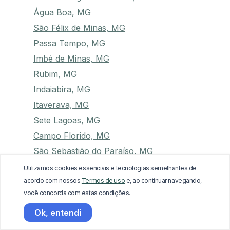
Água Boa, MG
São Félix de Minas, MG
Passa Tempo, MG
Imbé de Minas, MG
Rubim, MG
Indaiabira, MG
Itaverava, MG
Sete Lagoas, MG
Campo Florido, MG
São Sebastião do Paraíso, MG
São Miguel do Anta, MG
Utilizamos cookies essenciais e tecnologias semelhantes de
acordo com nossos
Termos de uso
e, ao continuar navegando,
João Pinheiro, MG
você concorda com estas condições.
Campo Azul, MG
Ok, entendi
Guapé, MG
Coromandel, MG