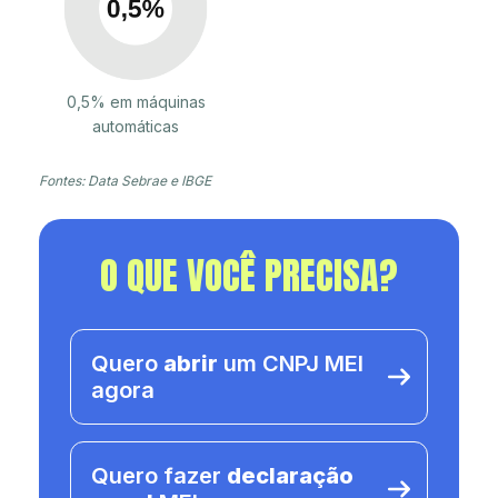
0,5% em máquinas
automáticas
Fontes: Data Sebrae e IBGE
O QUE VOCÊ PRECISA?
Quero
abrir
um CNPJ MEI
agora
Quero fazer
declaração