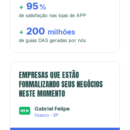
95
+
%
de satisfação nas lojas de APP
200
+
milhões
de guias DAS geradas por nós
EMPRESAS QUE ESTÃO
FORMALIZANDO SEUS NEGÓCIOS
NESTE MOMENTO
Japa’s açaí e sorveteria
Rio de Janeiro - RJ