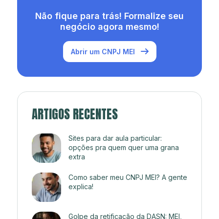
Não fique para trás! Formalize seu
negócio agora mesmo!
Abrir um CNPJ MEI
ARTIGOS RECENTES
Sites para dar aula particular:
opções pra quem quer uma grana
extra
Como saber meu CNPJ MEI? A gente
explica!
Golpe da retificação da DASN: MEI,