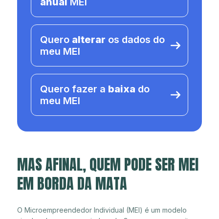
anual
MEI
Quero
alterar
os dados do
meu MEI
Quero fazer a
baixa
do
meu MEI
MAS AFINAL, QUEM PODE SER MEI
EM BORDA DA MATA
O Microempreendedor Individual (MEI) é um modelo