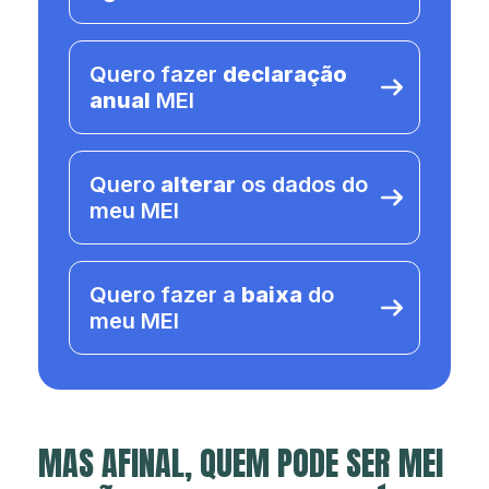
Quero fazer
declaração
anual
MEI
Quero
alterar
os dados do
meu MEI
Quero fazer a
baixa
do
meu MEI
MAS AFINAL, QUEM PODE SER MEI