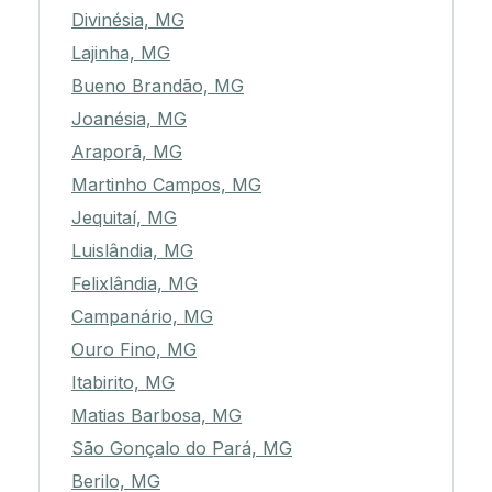
Divinésia, MG
Lajinha, MG
Bueno Brandão, MG
Joanésia, MG
Araporã, MG
Martinho Campos, MG
Jequitaí, MG
Luislândia, MG
Felixlândia, MG
Campanário, MG
Ouro Fino, MG
Itabirito, MG
Matias Barbosa, MG
São Gonçalo do Pará, MG
Berilo, MG