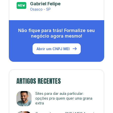
Japa’s açaí e sorveteria
Rio de Janeiro - RJ
Não fique para trás! Formalize seu
negócio agora mesmo!
Abrir um CNPJ MEI
ARTIGOS RECENTES
Sites para dar aula particular:
opções pra quem quer uma grana
extra