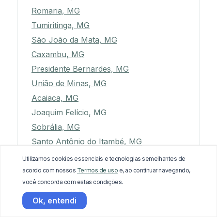
Romaria, MG
Tumiritinga, MG
São João da Mata, MG
Caxambu, MG
Presidente Bernardes, MG
União de Minas, MG
Acaiaca, MG
Joaquim Felício, MG
Sobrália, MG
Santo Antônio do Itambé, MG
Santa Rita de Jacutinga, MG
Utilizamos cookies essenciais e tecnologias semelhantes de
Visconde do Rio Branco, MG
acordo com nossos
Termos de uso
e, ao continuar navegando,
você concorda com estas condições.
Santa Juliana, MG
Formoso, MG
Ok, entendi
Ubaí, MG