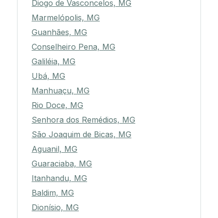
Diogo de Vasconcelos, MG
Marmelópolis, MG
Guanhães, MG
Conselheiro Pena, MG
Galiléia, MG
Ubá, MG
Manhuaçu, MG
Rio Doce, MG
Senhora dos Remédios, MG
São Joaquim de Bicas, MG
Aguanil, MG
Guaraciaba, MG
Itanhandu, MG
Baldim, MG
Dionísio, MG