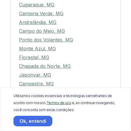
Cuparaque, MG
Campina Verde, MG
Andrelândia, MG
Campo do Meio, MG
Ponto dos Volantes, MG
Monte Azul, MG
Florestal, MG
Chapada do Norte, MG
Japonvar, MG
Campestre, MG
São Romão, MG
Utilizamos cookies essenciais e tecnologias semelhantes de
Pedralva, MG
acordo com nossos
Termos de uso
e, ao continuar navegando,
São José da Lapa, MG
você concorda com estas condições.
Belo Vale, MG
Ok, entendi
Ibiaí, MG