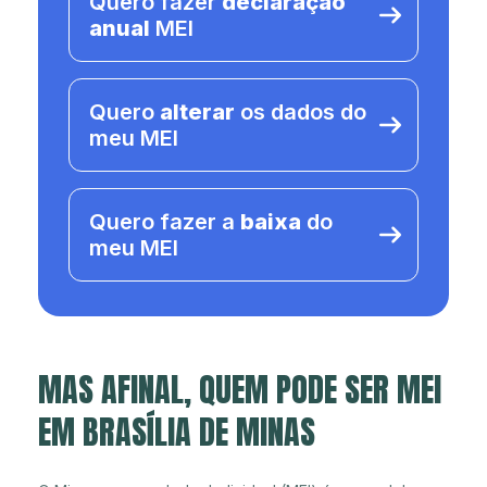
Quero fazer
declaração
anual
MEI
Quero
alterar
os dados do
meu MEI
Quero fazer a
baixa
do
meu MEI
MAS AFINAL, QUEM PODE SER MEI
EM BRASÍLIA DE MINAS