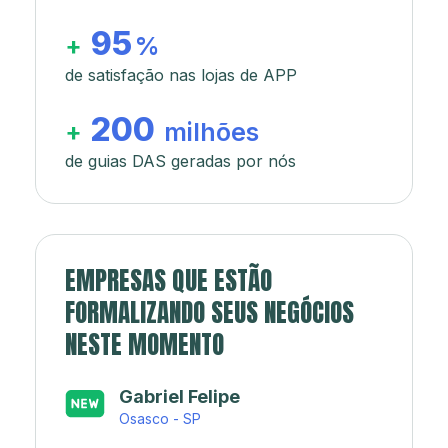
95
+
%
de satisfação nas lojas de APP
200
+
milhões
de guias DAS geradas por nós
EMPRESAS QUE ESTÃO
FORMALIZANDO SEUS NEGÓCIOS
NESTE MOMENTO
Japa’s açaí e sorveteria
Rio de Janeiro - RJ