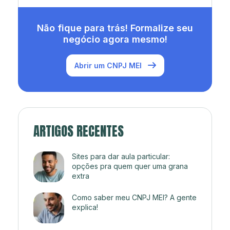
Não fique para trás! Formalize seu
negócio agora mesmo!
Abrir um CNPJ MEI
ARTIGOS RECENTES
Sites para dar aula particular:
opções pra quem quer uma grana
extra
Como saber meu CNPJ MEI? A gente
explica!