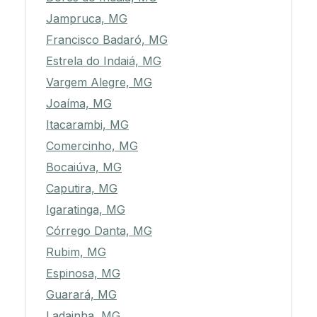
Jampruca, MG
Francisco Badaró, MG
Estrela do Indaiá, MG
Vargem Alegre, MG
Joaíma, MG
Itacarambi, MG
Comercinho, MG
Bocaiúva, MG
Caputira, MG
Igaratinga, MG
Córrego Danta, MG
Rubim, MG
Espinosa, MG
Guarará, MG
Ladainha, MG