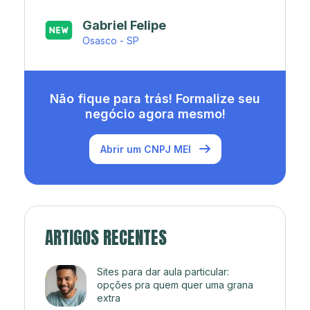
Japa’s açaí e sorveteria
Rio de Janeiro - RJ
Não fique para trás! Formalize seu
negócio agora mesmo!
Abrir um CNPJ MEI
ARTIGOS RECENTES
Sites para dar aula particular:
opções pra quem quer uma grana
extra