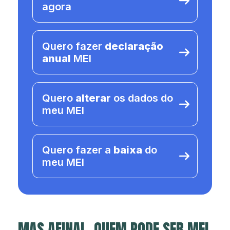
agora
Quero fazer
declaração
anual
MEI
Quero
alterar
os dados do
meu MEI
Quero fazer a
baixa
do
meu MEI
MAS AFINAL, QUEM PODE SER MEI