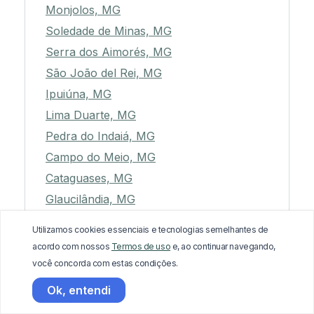
Monjolos, MG
Soledade de Minas, MG
Serra dos Aimorés, MG
São João del Rei, MG
Ipuiúna, MG
Lima Duarte, MG
Pedra do Indaiá, MG
Campo do Meio, MG
Cataguases, MG
Glaucilândia, MG
Capelinha, MG
Utilizamos cookies essenciais e tecnologias semelhantes de
São João Evangelista, MG
acordo com nossos
Termos de uso
e, ao continuar navegando,
Mutum, MG
você concorda com estas condições.
Planura, MG
Ok, entendi
Fortuna de Minas, MG