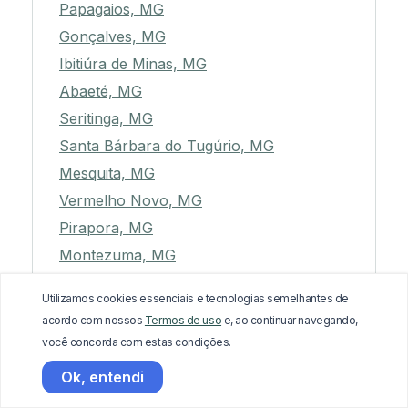
Papagaios, MG
Gonçalves, MG
Ibitiúra de Minas, MG
Abaeté, MG
Seritinga, MG
Santa Bárbara do Tugúrio, MG
Mesquita, MG
Vermelho Novo, MG
Pirapora, MG
Montezuma, MG
Pedrinópolis, MG
Utilizamos cookies essenciais e tecnologias semelhantes de
Conceição do Mato Dentro, MG
acordo com nossos
Termos de uso
e, ao continuar navegando,
Serra do Salitre, MG
você concorda com estas condições.
São Francisco de Sales, MG
Ok, entendi
Santo Antônio do Rio Abaixo, MG