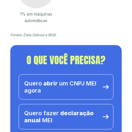
1% em máquinas
automáticas
Fontes: Data Sebrae e IBGE
O QUE VOCÊ PRECISA?
Quero
abrir
um CNPJ MEI
agora
Quero fazer
declaração
anual
MEI