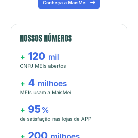
Conheça a MaisMei
NOSSOS NÚMEROS
120
+
mil
CNPJ MEIs abertos
4
+
milhões
MEIs usam a MaisMei
95
+
%
de satisfação nas lojas de APP
200
+
milhões