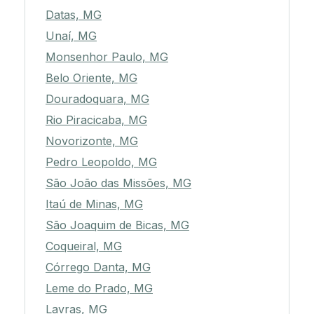
Datas, MG
Unaí, MG
Monsenhor Paulo, MG
Belo Oriente, MG
Douradoquara, MG
Rio Piracicaba, MG
Novorizonte, MG
Pedro Leopoldo, MG
São João das Missões, MG
Itaú de Minas, MG
São Joaquim de Bicas, MG
Coqueiral, MG
Córrego Danta, MG
Leme do Prado, MG
Lavras, MG