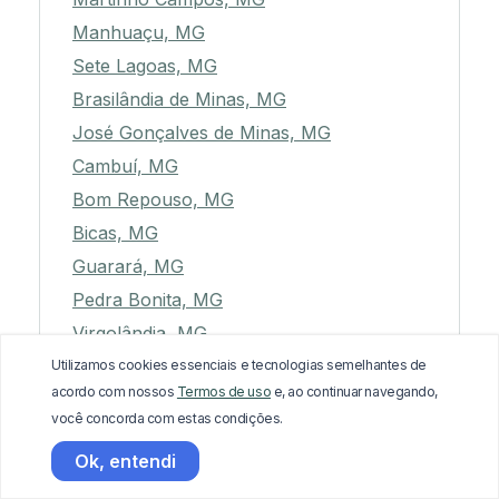
Manhuaçu, MG
Sete Lagoas, MG
Brasilândia de Minas, MG
José Gonçalves de Minas, MG
Cambuí, MG
Bom Repouso, MG
Bicas, MG
Guarará, MG
Pedra Bonita, MG
Virgolândia, MG
São José do Alegre, MG
Utilizamos cookies essenciais e tecnologias semelhantes de
acordo com nossos
Termos de uso
e, ao continuar navegando,
Rio Doce, MG
você concorda com estas condições.
Rio Casca, MG
Ok, entendi
Campo do Meio, MG