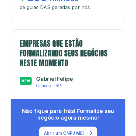
de guias DAS geradas por nós
EMPRESAS QUE ESTÃO
FORMALIZANDO SEUS NEGÓCIOS
NESTE MOMENTO
Gabriel Felipe
Japa’s açaí e sorveteria
Osasco - SP
Rio de Janeiro - RJ
Não fique para trás! Formalize seu
negócio agora mesmo!
Abrir um CNPJ MEI