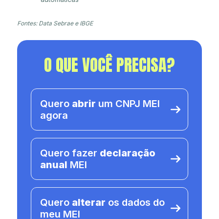
Fontes: Data Sebrae e IBGE
O QUE VOCÊ PRECISA?
Quero
abrir
um CNPJ MEI
agora
Quero fazer
declaração
anual
MEI
Quero
alterar
os dados do
meu MEI