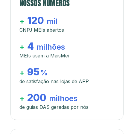
NOSSOS NÚMEROS
120
+
mil
CNPJ MEIs abertos
4
+
milhões
MEIs usam a MaisMei
95
+
%
de satisfação nas lojas de APP
200
+
milhões
de guias DAS geradas por nós