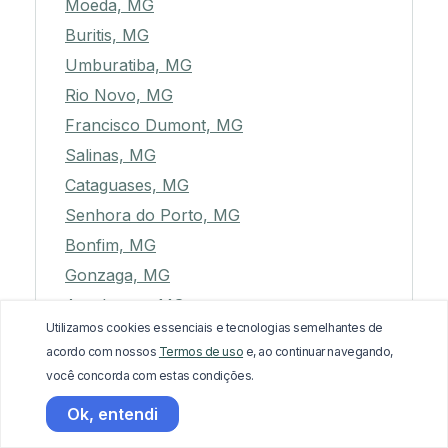
Moeda, MG
Buritis, MG
Umburatiba, MG
Rio Novo, MG
Francisco Dumont, MG
Salinas, MG
Cataguases, MG
Senhora do Porto, MG
Bonfim, MG
Gonzaga, MG
Arceburgo, MG
Utilizamos cookies essenciais e tecnologias semelhantes de
Madre de Deus de Minas, MG
acordo com nossos
Termos de uso
e, ao continuar navegando,
Coqueiral, MG
você concorda com estas condições.
Jesuânia, MG
Ok, entendi
Coimbra, MG