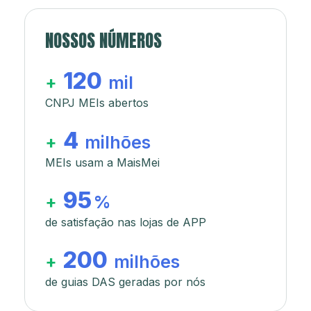
NOSSOS NÚMEROS
120
+
mil
CNPJ MEIs abertos
4
+
milhões
MEIs usam a MaisMei
95
+
%
de satisfação nas lojas de APP
200
+
milhões
de guias DAS geradas por nós