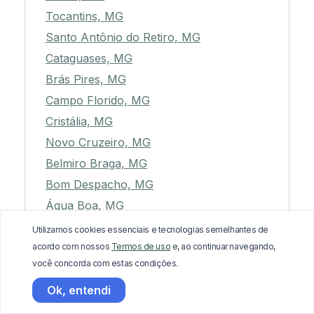
Tocantins, MG
Santo Antônio do Retiro, MG
Cataguases, MG
Brás Pires, MG
Campo Florido, MG
Cristália, MG
Novo Cruzeiro, MG
Belmiro Braga, MG
Bom Despacho, MG
Água Boa, MG
São Gonçalo do Abaeté, MG
Utilizamos cookies essenciais e tecnologias semelhantes de
Guaxupé, MG
acordo com nossos
Termos de uso
e, ao continuar navegando,
você concorda com estas condições.
São José do Mantimento, MG
Rio Acima, MG
Ok, entendi
Itutinga, MG