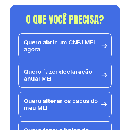
O QUE VOCÊ PRECISA?
Quero
abrir
um CNPJ MEI
agora
Quero fazer
declaração
anual
MEI
Quero
alterar
os dados do
meu MEI