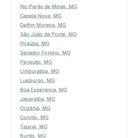
Rio Pardo de Minas, MG
Capela Nova, MG
Delfim Moreira, MG
São João da Ponte, MG
Piraúba, MG
Senador Firmino, MG
Periquito, MG
Umburatiba, MG
Luisburgo, MG
Boa Esperança, MG
Japaraíba, MG
Orizânia, MG
Corinto, MG
Tapiraí, MG
Buritis, MG